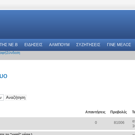
 THΣ NE.B
ΕΙΔΗΣΕΙΣ
ΑΛΜΠΟΥΜ
ΣΥΖΗΤΗΣΕΙΣ
ΓΙΝΕ ΜΕΛΟΣ
αφή
Σύνδεση
τυο
Απαντήσεις
Προβολές
Τ
α
0
81006
1
 το ''γιατί'' μέσα )