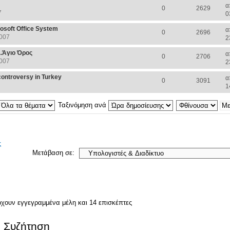
α
0
2629
7
0
rosoft Office System
α
0
2696
2007
2
..Άγιο Όρος
α
0
2706
2007
2
 controversy in Turkey
α
0
3091
1
Ταξινόμηση ανά
ς
Μετάβαση σε:
ρχουν εγγεγραμμένα μέλη και 14 επισκέπτες
. Συζήτηση