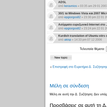
ADSL
από
keravnios
» 03:35 am 29 01 200
30/1 τα Windows Vista και 2007 Mic
από
epgiorgos82
» 23:30 pm 22 01 
Ασύρματο ευρυζωνικό Internet στο .
από
epgiorgos82
» 23:24 pm 22 01 
Kurdish translation of Ubuntu stirs
από
akisp
» 14:33 pm 07 12 2006
Τελευταία θέματα:
Επιστροφή στο Ευρετήριο Δ. Συζήτηση
Μέλη σε σύνδεση
Μέλη σε αυτή την Δ. Συζήτηση: Δεν υπά
Προσβάσεις σε αυτή τη Δ