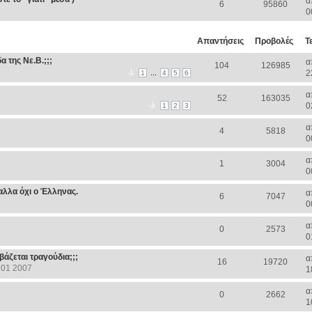
α
6
95860
0
Απαντήσεις
Προβολές
Τ
 της Νε.Β.;;;
α
104
126985
...
2
1
4
5
6
α
52
163035
0
1
2
3
α
4
5818
0
α
1
3004
0
αλλα όχι ο Έλληνας.
α
6
7047
0
α
0
2573
0
βάζεται τραγούδια;;;
α
16
19720
 01 2007
1
α
0
2662
1