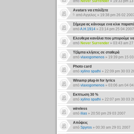
από
Never Surrender
» 19:33 pm 13
Αvatars να επιλέξετε
από Αγγελος » 19:38 pm 26 02 200
Σήμερα ας κάνουμε ενα κλικ παρα
από
Α.Η.1914
» 23:14 pm 25 04 2007
Ελευθερα κανάλια που μπορούμε να δ
από
Never Surrender
» 03:43 am 27
Τζάμπα κλήσεις σε σταθερά
από
vlaxogomenos
» 19:39 pm 15 03
Photo card
από
xylino spathi
» 22:09 pm 30 03 2
Winamp plug-in for lyrics
από
vlaxogomenos
» 03:06 am 04 04
Εκπτωση 30 %
από
xylino spathi
» 22:07 pm 30 03 2
wireless
από
ilias
» 20:50 pm 29 03 2007
Απόψεις
από
Spyros
» 00:30 am 29 01 2007