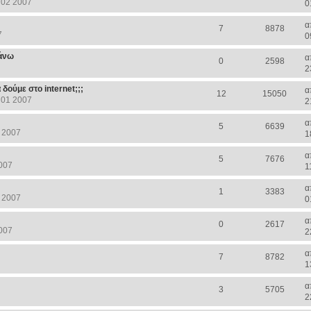
 02 2007
0
α
7
8878
7
0
πάνω
α
0
2598
2
ούμε στο internet;;;
α
12
15050
 01 2007
2
α
5
6639
 2007
1
α
5
7676
007
1
α
1
3383
 2007
0
α
0
2617
007
2
α
7
8782
1
α
3
5705
2