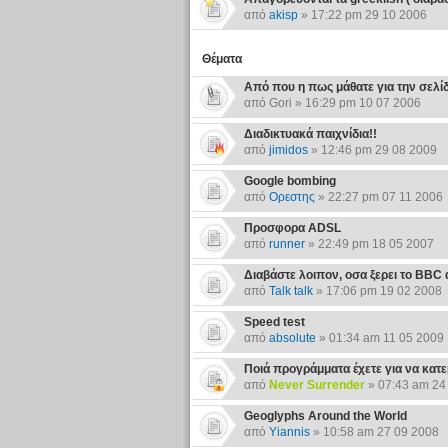
από
akisp
» 17:22 pm 29 10 2006
Θέματα
Από που η πως μάθατε για την σελίδα
από Gori » 16:29 pm 10 07 2006
Διαδικτυακά παιχνίδια!!
από
jimidos
» 12:46 pm 29 08 2009
Google bombing
από
Ορεστης
» 22:27 pm 07 11 2006
Προσφορα ADSL
από
runner
» 22:49 pm 18 05 2007
Διαβάστε λοιπον, οσα ξερει το BBC 
από
Talk talk
» 17:06 pm 19 02 2008
Speed test
από
absolute
» 01:34 am 11 05 2009
Ποιά προγράμματα έχετε για να κατε
από
Never Surrender
» 07:43 am 24
Geoglyphs Around the World
από
Yiannis
» 10:58 am 27 09 2008