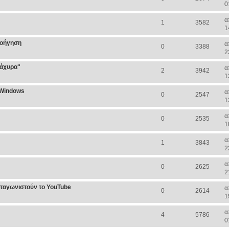
0
α
1
3582
1
λοήγηση
α
0
3388
2
 άχυρα"
α
2
3942
1
 Windows
α
0
2547
1
α
0
2535
1
α
1
3843
2
α
0
2625
2
νταγωνιστούν το YouTube
α
0
2614
1
α
4
5786
0