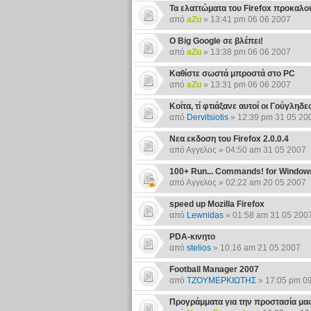
Τα ελαττώματα του Firefox προκαλο
από
aZu
» 13:41 pm 06 06 2007
Ο Big Google σε βλέπει!
από
aZu
» 13:38 pm 06 06 2007
Καθίστε σωστά μπροστά στο PC
από
aZu
» 13:31 pm 06 06 2007
Κοίτα, τί φτιάξανε αυτοί οι Γούγληδες
από
Dervitsiotis
» 12:39 pm 31 05 20
Nεα εκδοση του Firefox 2.0.0.4
από Αγγελος » 04:50 am 31 05 2007
100+ Run... Commands! for Window
από Αγγελος » 02:22 am 20 05 2007
speed up Mozilla Firefox
από
Lewnidas
» 01:58 am 31 05 200
PDA-κινητο
από
stelios
» 10:16 am 21 05 2007
Football Manager 2007
από
ΤΖΟΥΜΕΡΚΙΩΤΗΣ
» 17:05 pm 0
Προγράμματα για την προστασία μας