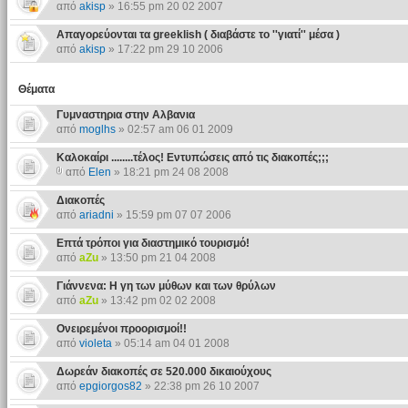
από
akisp
» 16:55 pm 20 02 2007
Απαγορεύονται τα greeklish ( διαβάστε το ''γιατί'' μέσα )
από
akisp
» 17:22 pm 29 10 2006
Θέματα
Γυμναστηρια στην Αλβανια
από
moglhs
» 02:57 am 06 01 2009
Καλοκαίρι ........τέλος! Εντυπώσεις από τις διακοπές;;;
από
Elen
» 18:21 pm 24 08 2008
Διακοπές
από
ariadni
» 15:59 pm 07 07 2006
Επτά τρόποι για διαστημικό τουρισμό!
από
aZu
» 13:50 pm 21 04 2008
Γιάννενα: H γη των μύθων και των θρύλων
από
aZu
» 13:42 pm 02 02 2008
Ονειρεμένοι προορισμοί!!
από
violeta
» 05:14 am 04 01 2008
Δωρεάν διακοπές σε 520.000 δικαιούχους
από
epgiorgos82
» 22:38 pm 26 10 2007