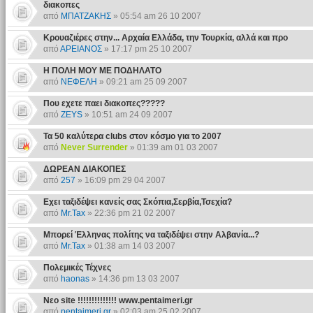
διακοπες
από
ΜΠΑΤΖΑΚΗΣ
» 05:54 am 26 10 2007
Κρουαζιέρες στην... Αρχαία Ελλάδα, την Τουρκία, αλλά και προ
από
ΑΡΕΙΑΝΟΣ
» 17:17 pm 25 10 2007
Η ΠΟΛΗ ΜΟΥ ΜΕ ΠΟΔΗΛΑΤΟ
από
ΝΕΦΕΛΗ
» 09:21 am 25 09 2007
Που εχετε παει διακοπες?????
από
ZEYS
» 10:51 am 24 09 2007
Τα 50 καλύτερα clubs στον κόσμο για το 2007
από
Never Surrender
» 01:39 am 01 03 2007
ΔΩΡΕΑΝ ΔΙΑΚΟΠΕΣ
από
257
» 16:09 pm 29 04 2007
Εχει ταξιδέψει κανείς σας Σκόπια,Σερβία,Τσεχία?
από
Mr.Tax
» 22:36 pm 21 02 2007
Μπορεί Έλληνας πολίτης να ταξιδέψει στην Αλβανία...?
από
Mr.Tax
» 01:38 am 14 03 2007
Πολεμικές Τέχνες
από
haonas
» 14:36 pm 13 03 2007
Νεο site !!!!!!!!!!!!!! www.pentaimeri.gr
από
pentaimeri.gr
» 02:03 am 25 02 2007