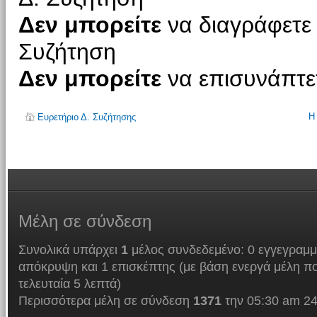
Δεν μπορείτε
να διαγράφετε 
Συζήτηση
Δεν μπορείτε
να επισυνάπτετ
Η
Ευρετήριο Δ. Συζήτησης
Μέλη
σε σύνδεση
Συνολικά υπάρχει
1
μέλος συνδεδεμένο: 0 εγγεγραμμ
απόκρυψη και 1 επισκέπτης (με βάση ενεργά μέλη πο
τελευταία 5 λεπτά)
Περισσότερα μέλη σε σύνδεση
1371
την 05:30 am 24