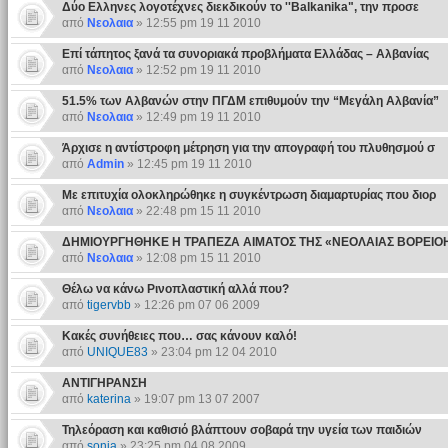
Δύο Ελληνες λογοτέχνες διεκδικούν το ''Balkanika", την προσε
από
Νεολαια
» 12:55 pm 19 11 2010
Επί τάπητος ξανά τα συνοριακά προβλήματα Ελλάδας – Αλβανίας
από
Νεολαια
» 12:52 pm 19 11 2010
51.5% των Αλβανών στην ΠΓΔΜ επιθυμούν την “Μεγάλη Αλβανία”
από
Νεολαια
» 12:49 pm 19 11 2010
Άρχισε η αντίστροφη μέτρηση για την απογραφή του πλυθησμού σ
από
Admin
» 12:45 pm 19 11 2010
Με επιτυχία ολοκληρώθηκε η συγκέντρωση διαμαρτυρίας που διορ
από
Νεολαια
» 22:48 pm 15 11 2010
ΔΗΜΙΟΥΡΓΗΘΗΚΕ Η ΤΡΑΠΕΖΑ ΑΙΜΑΤΟΣ ΤΗΣ «ΝΕΟΛΑΙΑΣ ΒΟΡΕΙΟ
από
Νεολαια
» 12:08 pm 15 11 2010
Θέλω να κάνω Ρινοπλαστική αλλά που?
από
tigervbb
» 12:26 pm 07 06 2009
Κακές συνήθειες που… σας κάνουν καλό!
από
UNIQUE83
» 23:04 pm 12 04 2010
ΑΝΤΙΓΗΡΑΝΣΗ
από
katerina
» 19:07 pm 13 07 2007
Τηλεόραση και καθισιό βλάπτουν σοβαρά την υγεία των παιδιών
από
sonia
» 23:25 pm 04 08 2009