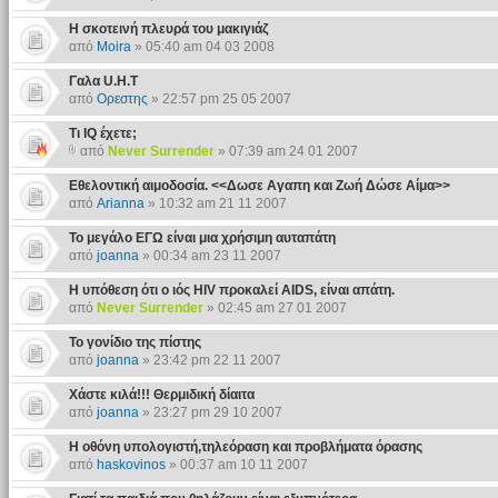
Η σκοτεινή πλευρά του μακιγιάζ
από
Moira
» 05:40 am 04 03 2008
Γαλα U.H.T
από
Ορεστης
» 22:57 pm 25 05 2007
Τι ΙQ έχετε;
από
Never Surrender
» 07:39 am 24 01 2007
Εθελοντική αιμοδοσία. <<Δωσε Αγαπη και Ζωή Δώσε Αίμα>>
από
Arianna
» 10:32 am 21 11 2007
Το μεγάλο ΕΓΩ είναι μια χρήσιμη αυταπάτη
από
joanna
» 00:34 am 23 11 2007
Η υπόθεση ότι ο ιός HIV προκαλεί AIDS, είναι απάτη.
από
Never Surrender
» 02:45 am 27 01 2007
Το γονίδιο της πίστης
από
joanna
» 23:42 pm 22 11 2007
Χάστε κιλά!!! Θερμιδική δίαιτα
από
joanna
» 23:27 pm 29 10 2007
Η οθόνη υπολογιστή,τηλεόραση και προβλήματα όρασης
από
haskovinos
» 00:37 am 10 11 2007