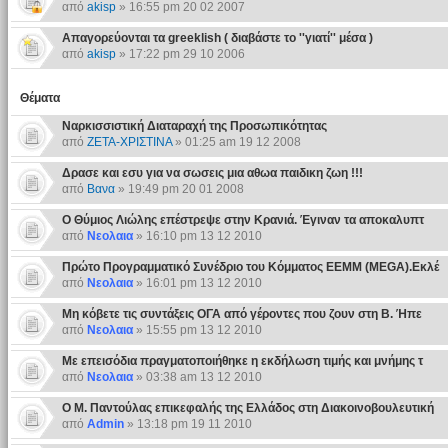
από
akisp
» 16:55 pm 20 02 2007
Απαγορεύονται τα greeklish ( διαβάστε το ''γιατί'' μέσα )
από
akisp
» 17:22 pm 29 10 2006
Θέματα
Ναρκισσιστική Διαταραχή της Προσωπικότητας
από
ΖΕΤΑ-ΧΡΙΣΤΙΝΑ
» 01:25 am 19 12 2008
Δρασε και εσυ για να σωσεις μια αθωα παιδικη ζωη !!!
από
Βανα
» 19:49 pm 20 01 2008
Ο Θύμιος Λιώλης επέστρεψε στην Κρανιά. Έγιναν τα αποκαλυπτ
από
Νεολαια
» 16:10 pm 13 12 2010
Πρώτο Προγραμματικό Συνέδριο του Κόμματος ΕΕΜΜ (MEGA).Εκλέ
από
Νεολαια
» 16:01 pm 13 12 2010
Μη κόβετε τις συντάξεις ΟΓΑ από γέροντες που ζουν στη Β. Ήπε
από
Νεολαια
» 15:55 pm 13 12 2010
Με επεισόδια πραγματοποιήθηκε η εκδήλωση τιμής και μνήμης τ
από
Νεολαια
» 03:38 am 13 12 2010
Ο Μ. Παντούλας επικεφαλής της Ελλάδος στη Διακοινοβουλευτική
από
Admin
» 13:18 pm 19 11 2010