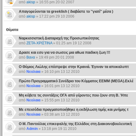
από
akisp
» 16:55 pm 20 02 2007
Απαγορεύονται τα greeklish ( διαβάστε το ''γιατί'' μέσα )
από
akisp
» 17:22 pm 29 10 2006
Θέματα
Ναρκισσιστική Διαταραχή της Προσωπικότητας
από
ΖΕΤΑ-ΧΡΙΣΤΙΝΑ
» 01:25 am 19 12 2008
Δρασε και εσυ για να σωσεις μια αθωα παιδικη ζωη !!!
από
Βανα
» 19:49 pm 20 01 2008
Ο Θύμιος Λιώλης επέστρεψε στην Κρανιά. Έγιναν τα αποκαλυπτ
από
Νεολαια
» 16:10 pm 13 12 2010
Πρώτο Προγραμματικό Συνέδριο του Κόμματος ΕΕΜΜ (MEGA).Εκλέ
από
Νεολαια
» 16:01 pm 13 12 2010
Μη κόβετε τις συντάξεις ΟΓΑ από γέροντες που ζουν στη Β. Ήπε
από
Νεολαια
» 15:55 pm 13 12 2010
Με επεισόδια πραγματοποιήθηκε η εκδήλωση τιμής και μνήμης τ
από
Νεολαια
» 03:38 am 13 12 2010
Ο Μ. Παντούλας επικεφαλής της Ελλάδος στη Διακοινοβουλευτική
από
Admin
» 13:18 pm 19 11 2010