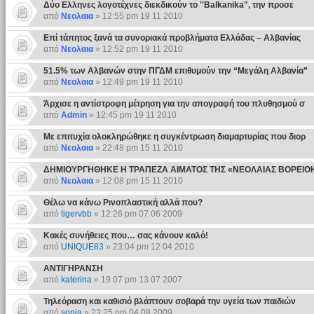
Δύο Ελληνες λογοτέχνες διεκδικούν το ''Balkanika", την προσε
από
Νεολαια
» 12:55 pm 19 11 2010
Επί τάπητος ξανά τα συνοριακά προβλήματα Ελλάδας – Αλβανίας
από
Νεολαια
» 12:52 pm 19 11 2010
51.5% των Αλβανών στην ΠΓΔΜ επιθυμούν την “Μεγάλη Αλβανία”
από
Νεολαια
» 12:49 pm 19 11 2010
Άρχισε η αντίστροφη μέτρηση για την απογραφή του πλυθησμού σ
από
Admin
» 12:45 pm 19 11 2010
Με επιτυχία ολοκληρώθηκε η συγκέντρωση διαμαρτυρίας που διορ
από
Νεολαια
» 22:48 pm 15 11 2010
ΔΗΜΙΟΥΡΓΗΘΗΚΕ Η ΤΡΑΠΕΖΑ ΑΙΜΑΤΟΣ ΤΗΣ «ΝΕΟΛΑΙΑΣ ΒΟΡΕΙΟ
από
Νεολαια
» 12:08 pm 15 11 2010
Θέλω να κάνω Ρινοπλαστική αλλά που?
από
tigervbb
» 12:26 pm 07 06 2009
Κακές συνήθειες που… σας κάνουν καλό!
από
UNIQUE83
» 23:04 pm 12 04 2010
ΑΝΤΙΓΗΡΑΝΣΗ
από
katerina
» 19:07 pm 13 07 2007
Τηλεόραση και καθισιό βλάπτουν σοβαρά την υγεία των παιδιών
από
sonia
» 23:25 pm 04 08 2009