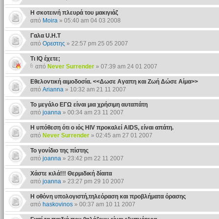
Η σκοτεινή πλευρά του μακιγιάζ
από
Moira
» 05:40 am 04 03 2008
Γαλα U.H.T
από
Ορεστης
» 22:57 pm 25 05 2007
Τι ΙQ έχετε;
από
Never Surrender
» 07:39 am 24 01 2007
Εθελοντική αιμοδοσία. <<Δωσε Αγαπη και Ζωή Δώσε Αίμα>>
από
Arianna
» 10:32 am 21 11 2007
Το μεγάλο ΕΓΩ είναι μια χρήσιμη αυταπάτη
από
joanna
» 00:34 am 23 11 2007
Η υπόθεση ότι ο ιός HIV προκαλεί AIDS, είναι απάτη.
από
Never Surrender
» 02:45 am 27 01 2007
Το γονίδιο της πίστης
από
joanna
» 23:42 pm 22 11 2007
Χάστε κιλά!!! Θερμιδική δίαιτα
από
joanna
» 23:27 pm 29 10 2007
Η οθόνη υπολογιστή,τηλεόραση και προβλήματα όρασης
από
haskovinos
» 00:37 am 10 11 2007