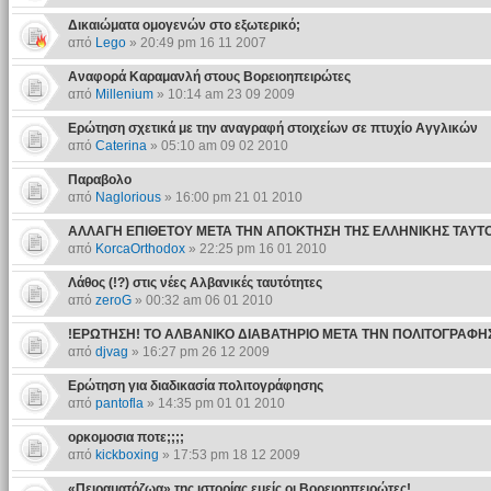
Δικαιώματα ομογενών στο εξωτερικό;
από
Lego
» 20:49 pm 16 11 2007
Αναφορά Καραμανλή στους Βορειοηπειρώτες
από
Millenium
» 10:14 am 23 09 2009
Ερώτηση σχετικά με την αναγραφή στοιχείων σε πτυχίο Αγγλικών
από
Caterina
» 05:10 am 09 02 2010
Παραβολο
από
Naglorious
» 16:00 pm 21 01 2010
ΑΛΛΑΓΗ ΕΠΙΘΕΤΟΥ ΜΕΤΑ ΤΗΝ ΑΠΟΚΤΗΣΗ ΤΗΣ ΕΛΛΗΝΙΚΗΣ ΤΑΥΤ
από
KorcaOrthodox
» 22:25 pm 16 01 2010
Λάθος (!?) στις νέες Αλβανικές ταυτότητες
από
zeroG
» 00:32 am 06 01 2010
!ΕΡΩΤΗΣΗ! ΤΟ ΑΛΒΑΝΙΚΟ ΔΙΑΒΑΤΗΡΙΟ ΜΕΤΑ ΤΗΝ ΠΟΛΙΤΟΓΡΑΦΗ
από
djvag
» 16:27 pm 26 12 2009
Ερώτηση για διαδικασία πολιτογράφησης
από
pantofla
» 14:35 pm 01 01 2010
ορκομοσια ποτε;;;;
από
kickboxing
» 17:53 pm 18 12 2009
«Πειραματόζωα» της ιστορίας εμείς οι Βορειοηπειρώτες!..