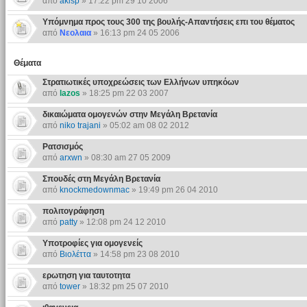
από
akisp
» 17:22 pm 29 10 2006
Υπόμνημα προς τους 300 της βουλής-Απαντήσεις επι του θέματος
από
Νεολαια
» 16:13 pm 24 05 2006
Θέματα
Στρατιωτικές υποχρεώσεις των Ελλήνων υπηκόων
από
lazos
» 18:25 pm 22 03 2007
δικαιώματα ομογενών στην Mεγάλη Bρετανία
από
niko trajani
» 05:02 am 08 02 2012
Ρατσισμός
από
arxwn
» 08:30 am 27 05 2009
Σπουδές στη Μεγάλη Βρετανία
από
knockmedownmac
» 19:49 pm 26 04 2010
πολιτογράφηση
από
patty
» 12:08 pm 24 12 2010
Yποτροφίες για ομογενείς
από
Βιολέττα
» 14:58 pm 23 08 2010
ερωτηση για ταυτοτητα
από
tower
» 18:32 pm 25 07 2010