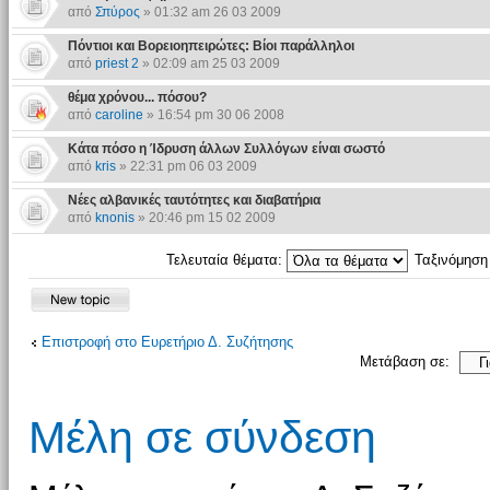
από
Σπύρος
» 01:32 am 26 03 2009
Πόντιοι και Βορειοηπειρώτες: Βίοι παράλληλοι
από
priest 2
» 02:09 am 25 03 2009
θέμα χρόνου... πόσου?
από
caroline
» 16:54 pm 30 06 2008
Κάτα πόσο η Ίδρυση άλλων Συλλόγων είναι σωστό
από
kris
» 22:31 pm 06 03 2009
Νέες αλβανικές ταυτότητες και διαβατήρια
από
knonis
» 20:46 pm 15 02 2009
Τελευταία θέματα:
Ταξινόμησ
Επιστροφή στο Ευρετήριο Δ. Συζήτησης
Μετάβαση σε:
Μέλη σε σύνδεση