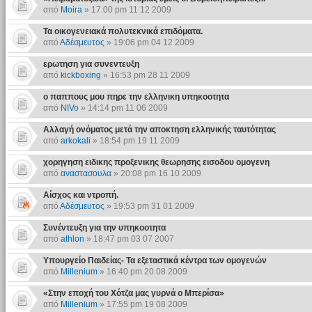
από
Moira
» 17:00 pm 11 12 2009
Τα οικογενειακά πολυτεκνικά επιδόματα.
από
Αδέσμευτος
» 19:06 pm 04 12 2009
ερωτηση για συνεντευξη
από
kickboxing
» 16:53 pm 28 11 2009
ο παππους μου πηρε την ελληνικη υπηκοοτητα
από
NIVo
» 14:14 pm 11 06 2009
Αλλαγή ονόματος μετά την αποκτηση ελληνικής ταυτότητας
από
arkokali
» 18:54 pm 19 11 2009
χορηγηση ειδικης προξενικης θεωρησης εισοδου ομογενη
από
αναστασουλα
» 20:08 pm 16 10 2009
Αίσχος και ντροπή.
από
Αδέσμευτος
» 19:53 pm 31 01 2009
Συνέντευξη για την υπηκοοτητα
από
athlon
» 18:47 pm 03 07 2007
Υπουργείο Παιδείας- Τα εξεταστικά κέντρα των ομογενών
από
Millenium
» 16:40 pm 20 08 2009
«Στην εποχή του Χότζα μας γυρνά ο Μπερίσα»
από
Millenium
» 17:55 pm 19 08 2009