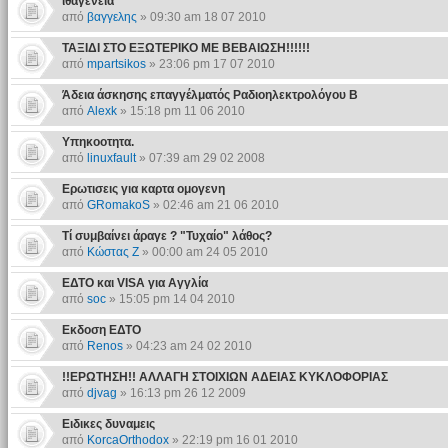
ιθαγενεια
από
βαγγελης
» 09:30 am 18 07 2010
ΤΑΞΙΔΙ ΣΤΟ ΕΞΩΤΕΡΙΚΟ ΜΕ ΒΕΒΑΙΩΣΗ!!!!!!
από
mpartsikos
» 23:06 pm 17 07 2010
Άδεια άσκησης επαγγέλματός Ραδιοηλεκτρολόγου Β
από
Alexk
» 15:18 pm 11 06 2010
Υπηκοοτητα.
από
linuxfault
» 07:39 am 29 02 2008
Ερωτισεις για καρτα ομογενη
από
GRomakoS
» 02:46 am 21 06 2010
Τί συμβαίνει άραγε ? "Τυχαίο" λάθος?
από
Κώστας Ζ
» 00:00 am 24 05 2010
ΕΔΤΟ και VISA για Αγγλία
από
soc
» 15:05 pm 14 04 2010
Εκδοση ΕΔΤΟ
από
Renos
» 04:23 am 24 02 2010
!!ΕΡΩΤΗΣΗ!! ΑΛΛΑΓΗ ΣΤΟΙΧΙΩΝ ΑΔΕΙΑΣ ΚΥΚΛΟΦΟΡΙΑΣ
από
djvag
» 16:13 pm 26 12 2009
Ειδικες δυναμεις
από
KorcaOrthodox
» 22:19 pm 16 01 2010