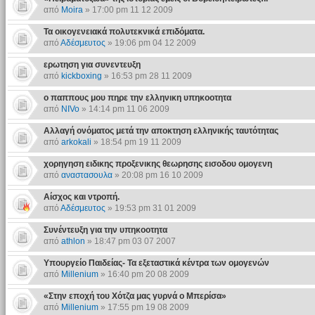
από
Moira
» 17:00 pm 11 12 2009
Τα οικογενειακά πολυτεκνικά επιδόματα.
από
Αδέσμευτος
» 19:06 pm 04 12 2009
ερωτηση για συνεντευξη
από
kickboxing
» 16:53 pm 28 11 2009
ο παππους μου πηρε την ελληνικη υπηκοοτητα
από
NIVo
» 14:14 pm 11 06 2009
Αλλαγή ονόματος μετά την αποκτηση ελληνικής ταυτότητας
από
arkokali
» 18:54 pm 19 11 2009
χορηγηση ειδικης προξενικης θεωρησης εισοδου ομογενη
από
αναστασουλα
» 20:08 pm 16 10 2009
Αίσχος και ντροπή.
από
Αδέσμευτος
» 19:53 pm 31 01 2009
Συνέντευξη για την υπηκοοτητα
από
athlon
» 18:47 pm 03 07 2007
Υπουργείο Παιδείας- Τα εξεταστικά κέντρα των ομογενών
από
Millenium
» 16:40 pm 20 08 2009
«Στην εποχή του Χότζα μας γυρνά ο Μπερίσα»
από
Millenium
» 17:55 pm 19 08 2009