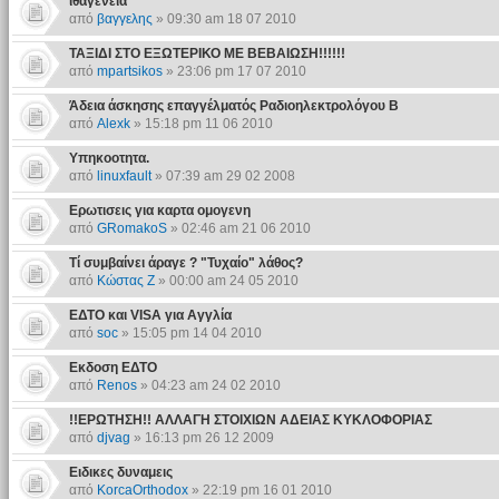
ιθαγενεια
από
βαγγελης
» 09:30 am 18 07 2010
ΤΑΞΙΔΙ ΣΤΟ ΕΞΩΤΕΡΙΚΟ ΜΕ ΒΕΒΑΙΩΣΗ!!!!!!
από
mpartsikos
» 23:06 pm 17 07 2010
Άδεια άσκησης επαγγέλματός Ραδιοηλεκτρολόγου Β
από
Alexk
» 15:18 pm 11 06 2010
Υπηκοοτητα.
από
linuxfault
» 07:39 am 29 02 2008
Ερωτισεις για καρτα ομογενη
από
GRomakoS
» 02:46 am 21 06 2010
Τί συμβαίνει άραγε ? "Τυχαίο" λάθος?
από
Κώστας Ζ
» 00:00 am 24 05 2010
ΕΔΤΟ και VISA για Αγγλία
από
soc
» 15:05 pm 14 04 2010
Εκδοση ΕΔΤΟ
από
Renos
» 04:23 am 24 02 2010
!!ΕΡΩΤΗΣΗ!! ΑΛΛΑΓΗ ΣΤΟΙΧΙΩΝ ΑΔΕΙΑΣ ΚΥΚΛΟΦΟΡΙΑΣ
από
djvag
» 16:13 pm 26 12 2009
Ειδικες δυναμεις
από
KorcaOrthodox
» 22:19 pm 16 01 2010