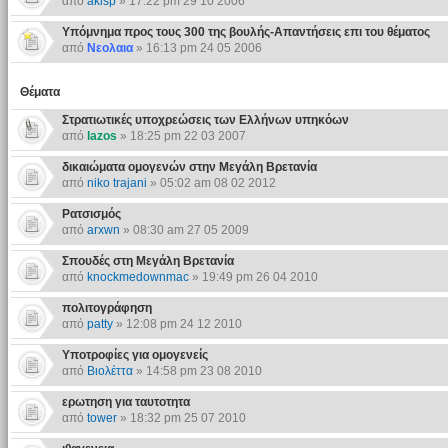
από
akisp
» 17:22 pm 29 10 2006
Υπόμνημα προς τους 300 της βουλής-Απαντήσεις επι του θέματος
από
Νεολαια
» 16:13 pm 24 05 2006
Θέματα
Στρατιωτικές υποχρεώσεις των Ελλήνων υπηκόων
από
lazos
» 18:25 pm 22 03 2007
δικαιώματα ομογενών στην Mεγάλη Bρετανία
από
niko trajani
» 05:02 am 08 02 2012
Ρατσισμός
από
arxwn
» 08:30 am 27 05 2009
Σπουδές στη Μεγάλη Βρετανία
από
knockmedownmac
» 19:49 pm 26 04 2010
πολιτογράφηση
από
patty
» 12:08 pm 24 12 2010
Yποτροφίες για ομογενείς
από
Βιολέττα
» 14:58 pm 23 08 2010
ερωτηση για ταυτοτητα
από
tower
» 18:32 pm 25 07 2010