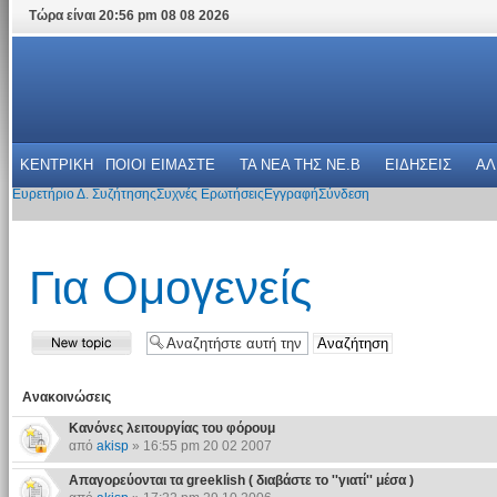
Τώρα είναι 20:56 pm 08 08 2026
ΚΕΝΤΡΙΚΗ
ΠΟΙΟΙ ΕΙΜΑΣΤΕ
ΤΑ ΝΕΑ THΣ NE.B
ΕΙΔΗΣΕΙΣ
ΑΛ
Ευρετήριο Δ. Συζήτησης
Συχνές Ερωτήσεις
Εγγραφή
Σύνδεση
Για Ομογενείς
Ανακοινώσεις
Κανόνες λειτουργίας του φόρουμ
από
akisp
» 16:55 pm 20 02 2007
Απαγορεύονται τα greeklish ( διαβάστε το ''γιατί'' μέσα )