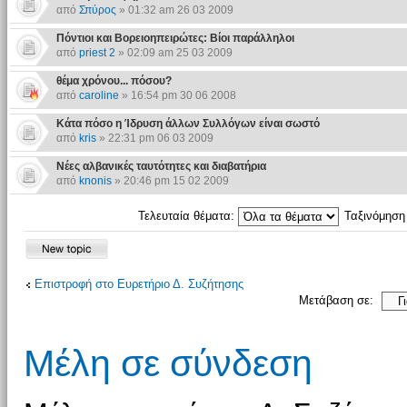
από
Σπύρος
» 01:32 am 26 03 2009
Πόντιοι και Βορειοηπειρώτες: Βίοι παράλληλοι
από
priest 2
» 02:09 am 25 03 2009
θέμα χρόνου... πόσου?
από
caroline
» 16:54 pm 30 06 2008
Κάτα πόσο η Ίδρυση άλλων Συλλόγων είναι σωστό
από
kris
» 22:31 pm 06 03 2009
Νέες αλβανικές ταυτότητες και διαβατήρια
από
knonis
» 20:46 pm 15 02 2009
Τελευταία θέματα:
Ταξινόμησ
Επιστροφή στο Ευρετήριο Δ. Συζήτησης
Μετάβαση σε:
Μέλη σε σύνδεση