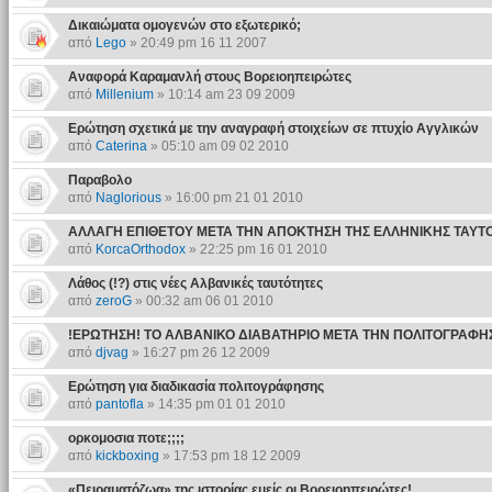
Δικαιώματα ομογενών στο εξωτερικό;
από
Lego
» 20:49 pm 16 11 2007
Αναφορά Καραμανλή στους Βορειοηπειρώτες
από
Millenium
» 10:14 am 23 09 2009
Ερώτηση σχετικά με την αναγραφή στοιχείων σε πτυχίο Αγγλικών
από
Caterina
» 05:10 am 09 02 2010
Παραβολο
από
Naglorious
» 16:00 pm 21 01 2010
ΑΛΛΑΓΗ ΕΠΙΘΕΤΟΥ ΜΕΤΑ ΤΗΝ ΑΠΟΚΤΗΣΗ ΤΗΣ ΕΛΛΗΝΙΚΗΣ ΤΑΥΤ
από
KorcaOrthodox
» 22:25 pm 16 01 2010
Λάθος (!?) στις νέες Αλβανικές ταυτότητες
από
zeroG
» 00:32 am 06 01 2010
!ΕΡΩΤΗΣΗ! ΤΟ ΑΛΒΑΝΙΚΟ ΔΙΑΒΑΤΗΡΙΟ ΜΕΤΑ ΤΗΝ ΠΟΛΙΤΟΓΡΑΦΗ
από
djvag
» 16:27 pm 26 12 2009
Ερώτηση για διαδικασία πολιτογράφησης
από
pantofla
» 14:35 pm 01 01 2010
ορκομοσια ποτε;;;;
από
kickboxing
» 17:53 pm 18 12 2009
«Πειραματόζωα» της ιστορίας εμείς οι Βορειοηπειρώτες!..