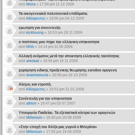
από
Moira
» 17:00 pm 11 12 2009
Τα οικογενειακά πολυτεκνικά επιδόματα.
από
Αδέσμευτος
» 19:06 pm 04 12 2009
ερωτηση για συνεντευξη
από
kickboxing
» 16:53 pm 28 11 2009
ο παππους μου πηρε την ελληνικη υπηκοοτητα
από
NIVo
» 14:14 pm 11 06 2009
Αλλαγή ονόματος μετά την αποκτηση ελληνικής ταυτότητας
από
arkokali
» 18:54 pm 19 11 2009
χορηγηση ειδικης προξενικης θεωρησης εισοδου ομογενη
από
αναστασουλα
» 20:08 pm 16 10 2009
Αίσχος και ντροπή.
από
Αδέσμευτος
» 19:53 pm 31 01 2009
Συνέντευξη για την υπηκοοτητα
από
athlon
» 18:47 pm 03 07 2007
Υπουργείο Παιδείας- Τα εξεταστικά κέντρα των ομογενών
από
Millenium
» 16:40 pm 20 08 2009
«Στην εποχή του Χότζα μας γυρνά ο Μπερίσα»
από
Millenium
» 17:55 pm 19 08 2009