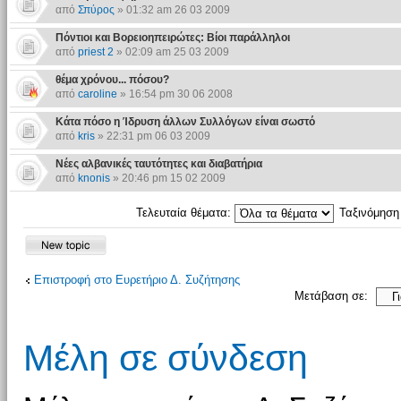
από
Σπύρος
» 01:32 am 26 03 2009
Πόντιοι και Βορειοηπειρώτες: Βίοι παράλληλοι
από
priest 2
» 02:09 am 25 03 2009
θέμα χρόνου... πόσου?
από
caroline
» 16:54 pm 30 06 2008
Κάτα πόσο η Ίδρυση άλλων Συλλόγων είναι σωστό
από
kris
» 22:31 pm 06 03 2009
Νέες αλβανικές ταυτότητες και διαβατήρια
από
knonis
» 20:46 pm 15 02 2009
Τελευταία θέματα:
Ταξινόμησ
Επιστροφή στο Ευρετήριο Δ. Συζήτησης
Μετάβαση σε:
Μέλη σε σύνδεση