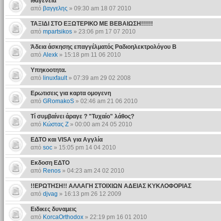
ιθαγενεια
από
βαγγελης
» 09:30 am 18 07 2010
ΤΑΞΙΔΙ ΣΤΟ ΕΞΩΤΕΡΙΚΟ ΜΕ ΒΕΒΑΙΩΣΗ!!!!!!
από
mpartsikos
» 23:06 pm 17 07 2010
Άδεια άσκησης επαγγέλματός Ραδιοηλεκτρολόγου Β
από
Alexk
» 15:18 pm 11 06 2010
Υπηκοοτητα.
από
linuxfault
» 07:39 am 29 02 2008
Ερωτισεις για καρτα ομογενη
από
GRomakoS
» 02:46 am 21 06 2010
Τί συμβαίνει άραγε ? "Τυχαίο" λάθος?
από
Κώστας Ζ
» 00:00 am 24 05 2010
ΕΔΤΟ και VISA για Αγγλία
από
soc
» 15:05 pm 14 04 2010
Εκδοση ΕΔΤΟ
από
Renos
» 04:23 am 24 02 2010
!!ΕΡΩΤΗΣΗ!! ΑΛΛΑΓΗ ΣΤΟΙΧΙΩΝ ΑΔΕΙΑΣ ΚΥΚΛΟΦΟΡΙΑΣ
από
djvag
» 16:13 pm 26 12 2009
Ειδικες δυναμεις
από
KorcaOrthodox
» 22:19 pm 16 01 2010