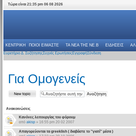
Τώρα είναι 21:35 pm 06 08 2026
ΚΕΝΤΡΙΚΗ
ΠΟΙΟΙ ΕΙΜΑΣΤΕ
ΤΑ ΝΕΑ THΣ NE.B
ΕΙΔΗΣΕΙΣ
ΑΛ
Ευρετήριο Δ. Συζήτησης
Συχνές Ερωτήσεις
Εγγραφή
Σύνδεση
Για Ομογενείς
Ανακοινώσεις
Κανόνες λειτουργίας του φόρουμ
από
akisp
» 16:55 pm 20 02 2007
Απαγορεύονται τα greeklish ( διαβάστε το ''γιατί'' μέσα )