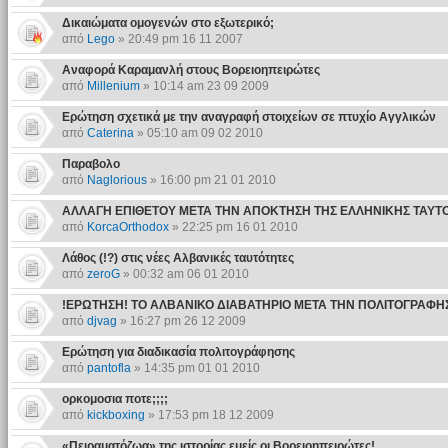
Δικαιώματα ομογενών στο εξωτερικό;
από
Lego
» 20:49 pm 16 11 2007
Αναφορά Καραμανλή στους Βορειοηπειρώτες
από
Millenium
» 10:14 am 23 09 2009
Ερώτηση σχετικά με την αναγραφή στοιχείων σε πτυχίο Αγγλικών
από
Caterina
» 05:10 am 09 02 2010
Παραβολο
από
Naglorious
» 16:00 pm 21 01 2010
ΑΛΛΑΓΗ ΕΠΙΘΕΤΟΥ ΜΕΤΑ ΤΗΝ ΑΠΟΚΤΗΣΗ ΤΗΣ ΕΛΛΗΝΙΚΗΣ ΤΑΥΤ
από
KorcaOrthodox
» 22:25 pm 16 01 2010
Λάθος (!?) στις νέες Αλβανικές ταυτότητες
από
zeroG
» 00:32 am 06 01 2010
!ΕΡΩΤΗΣΗ! ΤΟ ΑΛΒΑΝΙΚΟ ΔΙΑΒΑΤΗΡΙΟ ΜΕΤΑ ΤΗΝ ΠΟΛΙΤΟΓΡΑΦΗ
από
djvag
» 16:27 pm 26 12 2009
Ερώτηση για διαδικασία πολιτογράφησης
από
pantofla
» 14:35 pm 01 01 2010
ορκομοσια ποτε;;;;
από
kickboxing
» 17:53 pm 18 12 2009
«Πειραματόζωα» της ιστορίας εμείς οι Βορειοηπειρώτες!..