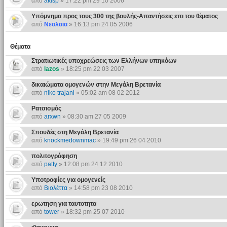
από
akisp
» 17:22 pm 29 10 2006
Υπόμνημα προς τους 300 της βουλής-Απαντήσεις επι του θέματος
από
Νεολαια
» 16:13 pm 24 05 2006
Θέματα
Στρατιωτικές υποχρεώσεις των Ελλήνων υπηκόων
από
lazos
» 18:25 pm 22 03 2007
δικαιώματα ομογενών στην Mεγάλη Bρετανία
από
niko trajani
» 05:02 am 08 02 2012
Ρατσισμός
από
arxwn
» 08:30 am 27 05 2009
Σπουδές στη Μεγάλη Βρετανία
από
knockmedownmac
» 19:49 pm 26 04 2010
πολιτογράφηση
από
patty
» 12:08 pm 24 12 2010
Yποτροφίες για ομογενείς
από
Βιολέττα
» 14:58 pm 23 08 2010
ερωτηση για ταυτοτητα
από
tower
» 18:32 pm 25 07 2010