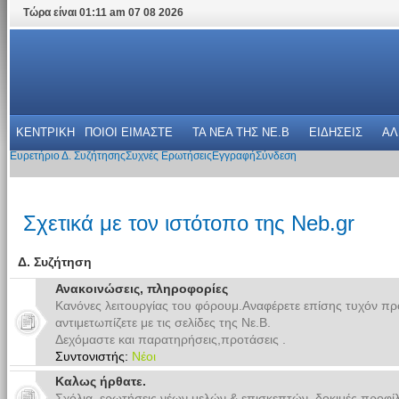
Τώρα είναι 01:11 am 07 08 2026
ΚΕΝΤΡΙΚΗ
ΠΟΙΟΙ ΕΙΜΑΣΤΕ
ΤΑ ΝΕΑ THΣ NE.B
ΕΙΔΗΣΕΙΣ
ΑΛ
Ευρετήριο Δ. Συζήτησης
Συχνές Ερωτήσεις
Εγγραφή
Σύνδεση
Σχετικά με τον ιστότοπο της Neb.gr
Δ. Συζήτηση
Ανακοινώσεις, πληροφορίες
Κανόνες λειτουργίας του φόρουμ.Αναφέρετε επίσης τυχόν π
αντιμετωπίζετε με τις σελίδες της Νε.Β.
Δεχόμαστε και παρατηρήσεις,προτάσεις .
Συντονιστής:
Νέοι
Καλως ήρθατε.
Σχόλια, ερωτήσεις νέων μελών & επισκεπτών. δοκιμές προφίλ