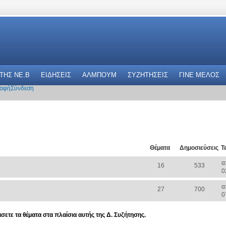
 THΣ NE.B
ΕΙΔΗΣΕΙΣ
ΑΛΜΠΟΥΜ
ΣΥΖΗΤΗΣΕΙΣ
ΓΙΝΕ ΜΕΛΟΣ
αφή
Σύνδεση
Θέματα
Δημοσιεύσεις
Τ
α
16
533
0
α
27
700
0
άσετε τα θέματα στα πλαίσια αυτής της Δ. Συζήτησης.