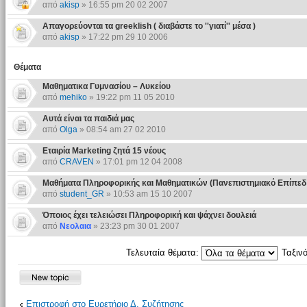
από
akisp
» 16:55 pm 20 02 2007
Απαγορεύονται τα greeklish ( διαβάστε το ''γιατί'' μέσα )
από
akisp
» 17:22 pm 29 10 2006
Θέματα
Μαθηματικα Γυμνασίου – Λυκείου
από
mehiko
» 19:22 pm 11 05 2010
Αυτά είναι τα παιδιά μας
από
Olga
» 08:54 am 27 02 2010
Εταιρία Marketing ζητά 15 νέους
από
CRAVEN
» 17:01 pm 12 04 2008
Μαθήματα Πληροφορικής και Μαθηματικών (Πανεπιστημιακό Επίπεδ
από
student_GR
» 10:53 am 15 10 2007
Όποιος έχει τελειώσει Πληροφορική και ψάχνει δουλειά
από
Νεολαια
» 23:23 pm 30 01 2007
Τελευταία θέματα:
Ταξιν
Επιστροφή στο Ευρετήριο Δ. Συζήτησης