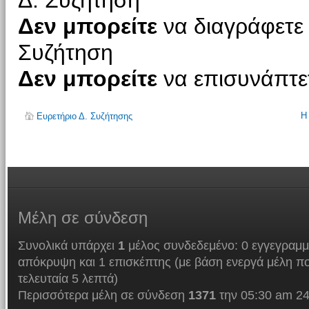
Δ. Συζήτηση
Δεν μπορείτε
να διαγράφετε 
Συζήτηση
Δεν μπορείτε
να επισυνάπτετ
Η
Ευρετήριο Δ. Συζήτησης
Μέλη
σε σύνδεση
Συνολικά υπάρχει
1
μέλος συνδεδεμένο: 0 εγγεγραμμ
απόκρυψη και 1 επισκέπτης (με βάση ενεργά μέλη πο
τελευταία 5 λεπτά)
Περισσότερα μέλη σε σύνδεση
1371
την 05:30 am 24