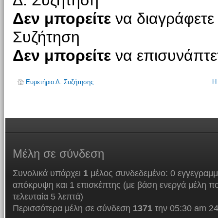
Δ. Συζήτηση
Δεν μπορείτε
να διαγράφετε 
Συζήτηση
Δεν μπορείτε
να επισυνάπτετ
Η
Ευρετήριο Δ. Συζήτησης
Μέλη
σε σύνδεση
Συνολικά υπάρχει
1
μέλος συνδεδεμένο: 0 εγγεγραμμ
απόκρυψη και 1 επισκέπτης (με βάση ενεργά μέλη πο
τελευταία 5 λεπτά)
Περισσότερα μέλη σε σύνδεση
1371
την 05:30 am 24