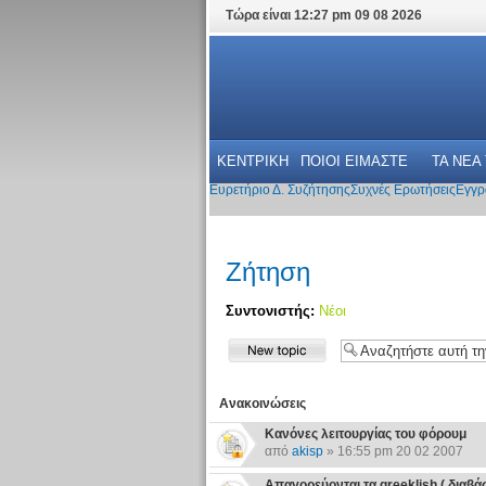
Τώρα είναι 12:27 pm 09 08 2026
ΚΕΝΤΡΙΚΗ
ΠΟΙΟΙ ΕΙΜΑΣΤΕ
ΤΑ ΝΕΑ
Ευρετήριο Δ. Συζήτησης
Συχνές Ερωτήσεις
Εγγρ
Ζήτηση
Συντονιστής:
Νέοι
Ανακοινώσεις
Κανόνες λειτουργίας του φόρουμ
από
akisp
» 16:55 pm 20 02 2007
Απαγορεύονται τα greeklish ( διαβάστε