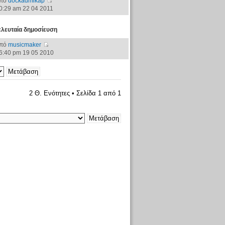
πό
dockadmikap
0:29 am 22 04 2011
ελευταία δημοσίευση
πό
musicmaker
6:40 pm 19 05 2010
2 Θ. Ενότητες • Σελίδα
1
από
1