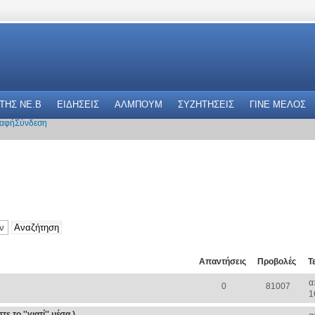
 THΣ NE.B
ΕΙΔΗΣΕΙΣ
ΑΛΜΠΟΥΜ
ΣΥΖΗΤΗΣΕΙΣ
ΓΙΝΕ ΜΕΛΟΣ
αφή
Σύνδεση
Απαντήσεις
Προβολές
Τ
α
0
81007
1
 το ''γιατί'' μέσα )