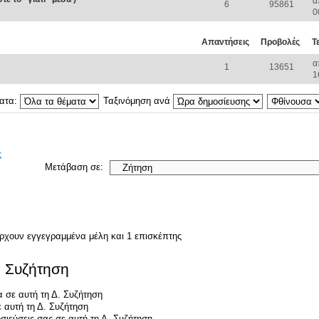
α
6
95861
0
Απαντήσεις
Προβολές
Τ
α
1
13651
1
ματα:
Ταξινόμηση ανά
ς
Μετάβαση σε:
άρχουν εγγεγραμμένα μέλη και 1 επισκέπτης
. Συζήτηση
 σε αυτή τη Δ. Συζήτηση
 αυτή τη Δ. Συζήτηση
σιεύσεις σας σε αυτή τη Δ. Συζήτηση