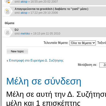
από
akisp
» 16:55 pm 20 02 2007
Απαγορεύονται τα greeklish ( διαβάστε το ''γιατί'' μέσα )
από
akisp
» 17:22 pm 29 10 2006
Θέματα
DJ
από
mehiko
» 19:15 pm 11 05 2010
Τελευταία θέματα:
Ταξιν
Επιστροφή στο Ευρετήριο Δ. Συζήτησης
Μετάβαση σε:
Μέλη σε σύνδεση
Μέλη σε αυτή την Δ. Συζήτησ
μέλη και 1 επισκέπτης