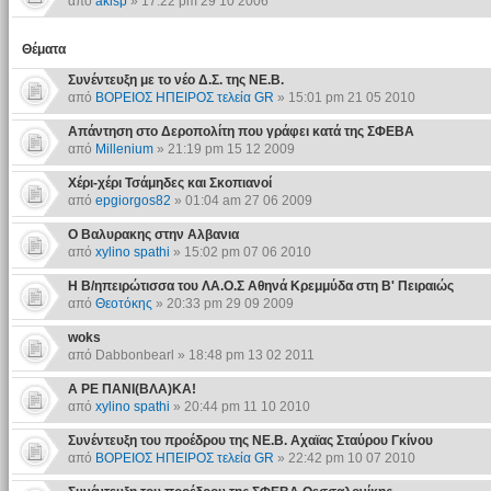
από
akisp
» 17:22 pm 29 10 2006
Θέματα
Συνέντευξη με το νέο Δ.Σ. της ΝΕ.Β.
από
ΒΟΡΕΙΟΣ ΗΠΕΙΡΟΣ τελεία GR
» 15:01 pm 21 05 2010
Απάντηση στο Δεροπολίτη που γράφει κατά της ΣΦΕΒΑ
από
Millenium
» 21:19 pm 15 12 2009
Χέρι-χέρι Τσάμηδες και Σκοπιανοί
από
epgiorgos82
» 01:04 am 27 06 2009
Ο Βαλυρακης στην Αλβανια
από
xylino spathi
» 15:02 pm 07 06 2010
Η Β/ηπειρώτισσα του ΛΑ.Ο.Σ Αθηνά Κρεμμύδα στη Β' Πειραιώς
από
Θεοτόκης
» 20:33 pm 29 09 2009
woks
από Dabbonbearl » 18:48 pm 13 02 2011
Α ΡΕ ΠΑΝΙ(ΒΛΑ)ΚΑ!
από
xylino spathi
» 20:44 pm 11 10 2010
Συνέντευξη του προέδρου της ΝΕ.Β. Αχαϊας Σταύρου Γκίνου
από
ΒΟΡΕΙΟΣ ΗΠΕΙΡΟΣ τελεία GR
» 22:42 pm 10 07 2010