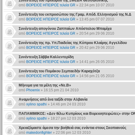
Συνέντευξη του προέδρου της ΣΦΕΒΑ Θεσσαλονίκης
από
ΒΟΡΕΙΟΣ ΗΠΕΙΡΟΣ τελεία GR
» 22:34 pm 10 07 2010
Συνέντευξη του εκπροσώπου της Γραμ. Απόδ. Ελληνισμού της Ν.Δ
από
ΒΟΡΕΙΟΣ ΗΠΕΙΡΟΣ τελεία GR
» 13:45 pm 07 07 2010
Συνέντευξη απογόνου Ζαππαίων Απόστολου Μπαμίχα
από
ΒΟΡΕΙΟΣ ΗΠΕΙΡΟΣ τελεία GR
» 20:54 pm 29 06 2010
Συνέντευξη της πρ. Υπ.Παιδείας της Κύπρου Κλαίρης Αγγελίδου
από
ΒΟΡΕΙΟΣ ΗΠΕΙΡΟΣ τελεία GR
» 20:42 pm 29 06 2010
Συνέντευξη Σάββα Καλλεντερίδη
από
ΒΟΡΕΙΟΣ ΗΠΕΙΡΟΣ τελεία GR
» 14:41 pm 26 05 2010
Συνέντευξη του Πομάκου Σεμπαεδήν Καραχότζα
από
ΒΟΡΕΙΟΣ ΗΠΕΙΡΟΣ τελεία GR
» 14:56 pm 21 05 2010
Μήνυμα για τα μέλη της «Νε.Β»
από
Phoenix
» 16:15 pm 21 04 2010
Αναμνήσεις από ένα ταξίδι στην Αλβανία
από
xylino spathi
» 14:46 pm 24 03 2010
ΠΑΠΑΜΙΜΙΚΟΣ: «Δεν θέλω Κυπρίους και Βορειοηπειρώτες» στην Ο
από
xylino spathi
» 18:27 pm 12 03 2010
Xρειαζόμαστε άμεσα την βοήθειά σας ενάντια στους Σκοπιανούς
από
makedonfighter
» 22:06 pm 12 03 2010