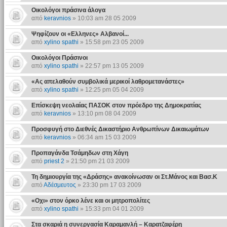
Οικολόγοι πράσινα άλογα
από
keravnios
» 10:03 am 28 05 2009
Ψηφίζουν οι «Ελληνες» Αλβανοί...
από
xylino spathi
» 15:58 pm 23 05 2009
Οικολόγοι Πράσινοι
από
xylino spathi
» 22:57 pm 13 05 2009
«Ας απελαθούν συμβολικά μερικοί λαθρομετανάστες»
από
xylino spathi
» 12:25 pm 05 04 2009
Επίσκεψη νεολαίας ΠΑΣΟΚ στον πρόεδρο της Δημοκρατίας
από
keravnios
» 13:10 pm 08 04 2009
Προσφυγή στο Διεθνές Δικαστήριο Ανθρωπίνων Δικαιωμάτων
από
keravnios
» 06:34 am 15 03 2009
Προπαγάνδα Τσάμηδων στη Χάγη
από
priest 2
» 21:50 pm 21 03 2009
Τη δημιουργία της «Δράσης» ανακοίνωσαν οι Στ.Μάνος και Βασ.Κ
από
Αδέσμευτος
» 23:30 pm 17 03 2009
«Οχι» στον όρκο λένε και οι μητροπολίτες
από
xylino spathi
» 15:33 pm 04 01 2009
Στα σκαριά η συνεργασία Καραμανλή – Καρατζαφέρη