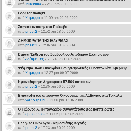
από
Millenium
» 22:51 pm 29 09 2009
Food for thought
από
Χειμάρρα
» 11:09 am 03 08 2009
Σκηνικό έντασης στο Πρέσεβο
από
priest 2
» 12:52 pm 18 07 2009
ΔΗΜΟΚΡΑΤΙΑ ΤΗΣ ΙΛΛΥΡΙΔΑΣ
από
priest 2
» 12:36 pm 18 07 2009
Ετήσια Έκθεση του Συμβουλίου Απόδημου Ελληνισμού
από
Αδέσμευτος
» 21:24 pm 11 07 2009
Ψήφισμα 36ου Συνεδρίου Πανηπειρωτικής Ομοσπονδίας Αμερικής
από
Χειμάρρα
» 12:27 pm 09 07 2009
Ημιανεξάρτητη Δημοκρατία 57.500 κατοίκων
από
priest 2
» 12:35 pm 06 07 2009
Επίσκεψη του υπουργού Οικονομίας της Αλβανίας στα Τρίκαλα
από
xylino spathi
» 12:08 pm 07 06 2009
Ο Γιώργος Α. Παπανδρέου συναντά τους Βορειοηπειρώτες
από
epgiorgos82
» 17:06 pm 02 06 2009
Ελληνες Οικολόγοι - Δημοσθένης Βεργής
από
priest 2
» 17:23 pm 30 05 2009