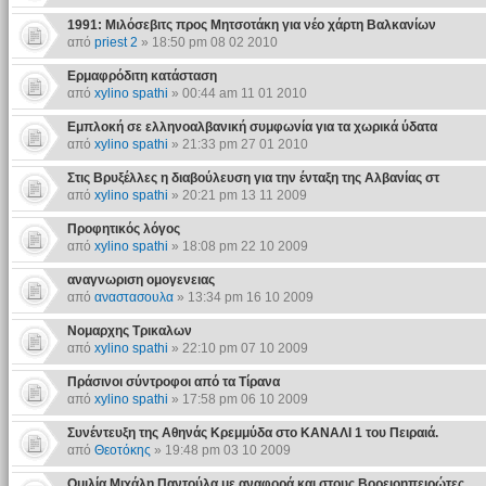
1991: Μιλόσεβιτς προς Μητσοτάκη για νέο χάρτη Βαλκανίων
από
priest 2
» 18:50 pm 08 02 2010
Ερμαφρόδιτη κατάσταση
από
xylino spathi
» 00:44 am 11 01 2010
Εμπλοκή σε ελληνοαλβανική συμφωνία για τα χωρικά ύδατα
από
xylino spathi
» 21:33 pm 27 01 2010
Στις Βρυξέλλες η διαβούλευση για την ένταξη της Αλβανίας στ
από
xylino spathi
» 20:21 pm 13 11 2009
Προφητικός λόγος
από
xylino spathi
» 18:08 pm 22 10 2009
αναγνωριση ομογενειας
από
αναστασουλα
» 13:34 pm 16 10 2009
Νομαρχης Τρικαλων
από
xylino spathi
» 22:10 pm 07 10 2009
Πράσινοι σύντροφοι από τα Τίρανα
από
xylino spathi
» 17:58 pm 06 10 2009
Συνέντευξη της Αθηνάς Κρεμμύδα στο ΚΑΝΑΛΙ 1 του Πειραιά.
από
Θεοτόκης
» 19:48 pm 03 10 2009
Ομιλία Μιχάλη Παντούλα με αναφορά και στους Βορειοηπειρώτες