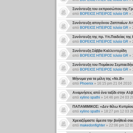
Συνέντευξη του εκπροσώπου της Γρ
από
ΒΟΡΕΙΟΣ ΗΠΕΙΡΟΣ τελεία GR
» 
Συνέντευξη απογόνου Ζαππαίων Α
από
ΒΟΡΕΙΟΣ ΗΠΕΙΡΟΣ τελεία GR
» 
Συνέντευξη της πρ. Υπ.Παιδείας τη
από
ΒΟΡΕΙΟΣ ΗΠΕΙΡΟΣ τελεία GR
» 
Συνέντευξη Σάββα Καλλεντερίδη
από
ΒΟΡΕΙΟΣ ΗΠΕΙΡΟΣ τελεία GR
» 
Συνέντευξη του Πομάκου Σεμπαεδή
από
ΒΟΡΕΙΟΣ ΗΠΕΙΡΟΣ τελεία GR
» 
Μήνυμα για τα μέλη της «Νε.Β»
από
Phoenix
» 16:15 pm 21 04 2010
Αναμνήσεις από ένα ταξίδι στην Αλβ
από
xylino spathi
» 14:46 pm 24 03 2
ΠΑΠΑΜΙΜΙΚΟΣ: «Δεν θέλω Κυπρίους
από
xylino spathi
» 18:27 pm 12 03 2
Xρειαζόμαστε άμεσα την βοήθειά σα
από
makedonfighter
» 22:06 pm 12 0