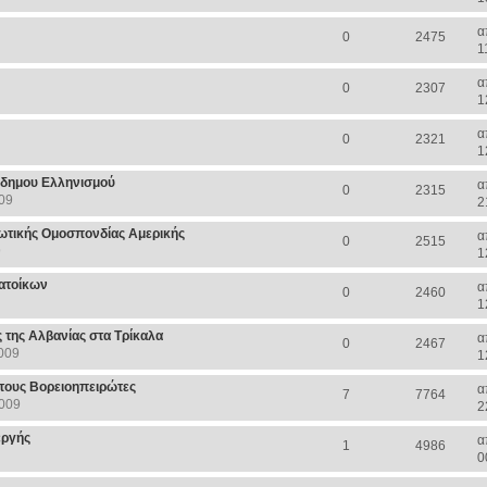
α
0
2475
1
α
0
2307
1
α
0
2321
1
όδημου Ελληνισμού
α
0
2315
09
2
ωτικής Ομοσπονδίας Αμερικής
α
0
2515
9
1
κατοίκων
α
0
2460
1
 της Αλβανίας στα Τρίκαλα
α
0
2467
009
1
τους Βορειοηπειρώτες
α
7
7764
2009
2
εργής
α
1
4986
0