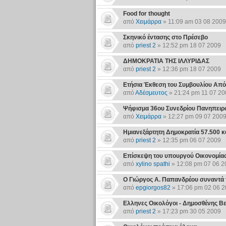
Food for thought
από
Χειμάρρα
» 11:09 am 03 08 2009
Σκηνικό έντασης στο Πρέσεβο
από
priest 2
» 12:52 pm 18 07 2009
ΔΗΜΟΚΡΑΤΙΑ ΤΗΣ ΙΛΛΥΡΙΔΑΣ
από
priest 2
» 12:36 pm 18 07 2009
Ετήσια Έκθεση του Συμβουλίου Απ
από
Αδέσμευτος
» 21:24 pm 11 07 20
Ψήφισμα 36ου Συνεδρίου Πανηπειρ
από
Χειμάρρα
» 12:27 pm 09 07 200
Ημιανεξάρτητη Δημοκρατία 57.500 
από
priest 2
» 12:35 pm 06 07 2009
Επίσκεψη του υπουργού Οικονομίας
από
xylino spathi
» 12:08 pm 07 06 2
Ο Γιώργος Α. Παπανδρέου συναντά 
από
epgiorgos82
» 17:06 pm 02 06 
Ελληνες Οικολόγοι - Δημοσθένης Β
από
priest 2
» 17:23 pm 30 05 2009