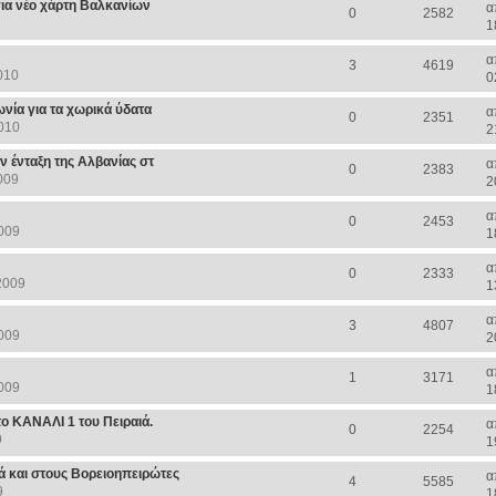
ια νέο χάρτη Βαλκανίων
α
0
2582
1
α
3
4619
010
0
ία για τα χωρικά ύδατα
α
0
2351
010
2
ν ένταξη της Αλβανίας στ
α
0
2383
009
2
α
0
2453
009
1
α
0
2333
2009
1
α
3
4807
009
2
α
1
3171
009
1
ο ΚΑΝΑΛΙ 1 του Πειραιά.
α
0
2254
9
1
ά και στους Βορειοηπειρώτες
α
4
5585
9
1