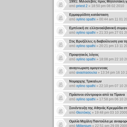
1991: Μιλόσεβιτς προς Μητσοτάκη γ
από
priest 2
» 18:50 pm 08 02 2010
Ερμαφρόδιτη κατάσταση
από
xylino spathi
» 00:44 am 11 01 2
Εμπλοκή σε ελληνοαλβανική συμφων
από
xylino spathi
» 21:33 pm 27 01 2
Στις Βρυξέλλες η διαβούλευση για τη
από
xylino spathi
» 20:21 pm 13 11 2
Προφητικός λόγος
από
xylino spathi
» 18:08 pm 22 10 2
αναγνωριση ομογενειας
από
αναστασουλα
» 13:34 pm 16 10 
Νομαρχης Τρικαλων
από
xylino spathi
» 22:10 pm 07 10 2
Πράσινοι σύντροφοι από τα Τίρανα
από
xylino spathi
» 17:58 pm 06 10 2
Συνέντευξη της Αθηνάς Κρεμμύδα στ
από
Θεοτόκης
» 19:48 pm 03 10 200
Ομιλία Μιχάλη Παντούλα με αναφορ
από
Millenium
» 22:51 pm 29 09 200