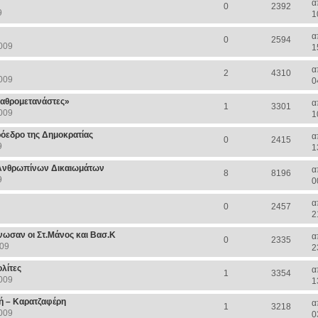
α
0
2392
9
1
α
0
2594
009
1
α
2
4310
009
0
λαθρομετανάστες»
α
1
3301
009
1
όεδρο της Δημοκρατίας
α
0
2415
9
1
 Ανθρωπίνων Δικαιωμάτων
α
8
8196
9
0
α
0
2457
2
νωσαν οι Στ.Μάνος και Βασ.Κ
α
0
2335
009
2
ολίτες
α
1
3354
009
1
ή – Καρατζαφέρη
α
1
3218
009
0