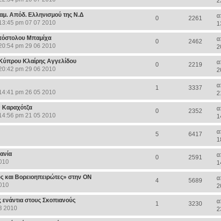
2
αμ. Απόδ. Ελληνισμού της Ν.Δ
α
0
2261
13:45 pm 07 07 2010
1
πόστολου Μπαμίχα
α
0
2462
20:54 pm 29 06 2010
2
ς Κύπρου Κλαίρης Αγγελίδου
α
0
2219
20:42 pm 29 06 2010
2
α
1
3337
14:41 pm 26 05 2010
2
ν Καραχότζα
α
0
2352
14:56 pm 21 05 2010
1
α
5
6417
1
ανία
α
0
2591
010
1
 και Βορειοηπειρώτες» στην ΟΝ
α
4
5689
010
2
ς ενάντια στους Σκοπιανούς
α
1
3230
3 2010
2