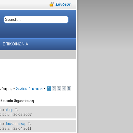
Σύνδεση
ΕΠΙΚΟΙΝΩΝΙΑ
νότητες •
Σελίδα
1
από
5
•
1
2
3
4
5
ελευταία δημοσίευση
πό
akisp
6:55 pm 20 02 2007
πό
dockadmikap
0:29 am 22 04 2011