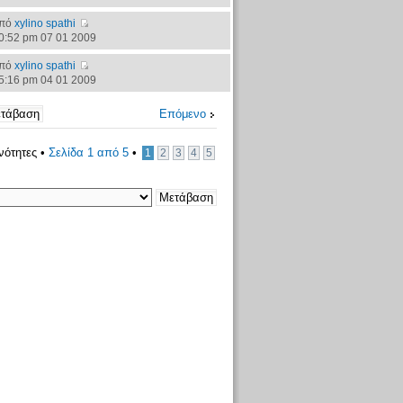
πό
xylino spathi
0:52 pm 07 01 2009
πό
xylino spathi
5:16 pm 04 01 2009
Επόμενο
νότητες •
Σελίδα
1
από
5
•
1
2
3
4
5