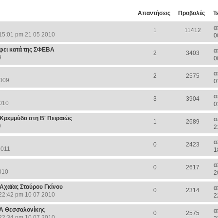
Απαντήσεις
Προβολές
Τ
α
1
11412
15:01 pm 21 05 2010
0
φει κατά της ΣΦΕΒΑ
α
2
3403
9
0
α
2
2575
2009
0
α
3
3904
010
0
Κρεμμύδα στη Β' Πειραιώς
α
1
2689
9
2
α
0
2423
2011
1
α
0
2617
010
2
 Αχαϊας Σταύρου Γκίνου
α
0
2314
22:42 pm 10 07 2010
2
ΒΑ Θεσσαλονίκης
α
0
2575
22:34 pm 10 07 2010