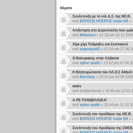
Θέματα
Συνέντευξη με το νέο Δ.Σ. της ΝΕ.Β.
από
ΒΟΡΕΙΟΣ ΗΠΕΙΡΟΣ τελεία GR
» 
Απάντηση στο Δεροπολίτη που γρά
από
Millenium
» 21:19 pm 15 12 200
Χέρι-χέρι Τσάμηδες και Σκοπιανοί
από
epgiorgos82
» 01:04 am 27 06 
Ο Βαλυρακης στην Αλβανια
από
xylino spathi
» 15:02 pm 07 06 2
Η Β/ηπειρώτισσα του ΛΑ.Ο.Σ Αθηνά 
από
Θεοτόκης
» 20:33 pm 29 09 200
woks
από Dabbonbearl » 18:48 pm 13 02 
Α ΡΕ ΠΑΝΙ(ΒΛΑ)ΚΑ!
από
xylino spathi
» 20:44 pm 11 10 2
Συνέντευξη του προέδρου της ΝΕ.Β.
από
ΒΟΡΕΙΟΣ ΗΠΕΙΡΟΣ τελεία GR
» 
Συνέντευξη του προέδρου της ΣΦΕ
από
ΒΟΡΕΙΟΣ ΗΠΕΙΡΟΣ τελεία GR
» 