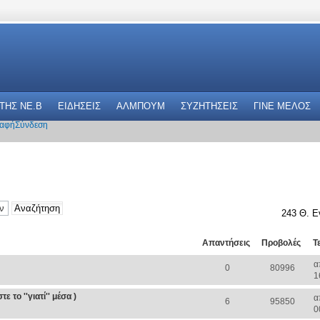
 THΣ NE.B
ΕΙΔΗΣΕΙΣ
ΑΛΜΠΟΥΜ
ΣΥΖΗΤΗΣΕΙΣ
ΓΙΝΕ ΜΕΛΟΣ
αφή
Σύνδεση
243 Θ. Ε
Απαντήσεις
Προβολές
Τ
α
0
80996
1
 το ''γιατί'' μέσα )
α
6
95850
0