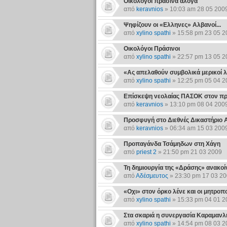
Οικολόγοι πράσινα άλογα
από
keravnios
» 10:03 am 28 05 200
Ψηφίζουν οι «Ελληνες» Αλβανοί...
από
xylino spathi
» 15:58 pm 23 05 2
Οικολόγοι Πράσινοι
από
xylino spathi
» 22:57 pm 13 05 2
«Ας απελαθούν συμβολικά μερικοί 
από
xylino spathi
» 12:25 pm 05 04 2
Επίσκεψη νεολαίας ΠΑΣΟΚ στον πρ
από
keravnios
» 13:10 pm 08 04 200
Προσφυγή στο Διεθνές Δικαστήριο
από
keravnios
» 06:34 am 15 03 200
Προπαγάνδα Τσάμηδων στη Χάγη
από
priest 2
» 21:50 pm 21 03 2009
Τη δημιουργία της «Δράσης» ανακοί
από
Αδέσμευτος
» 23:30 pm 17 03 2
«Οχι» στον όρκο λένε και οι μητροπ
από
xylino spathi
» 15:33 pm 04 01 2
Στα σκαριά η συνεργασία Καραμανλ
από
xylino spathi
» 14:54 pm 08 03 2