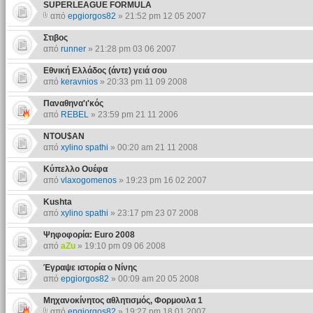
SUPERLEAGUE FORMULA
από
epgiorgos82
» 21:52 pm 12 05 2007
Στιβος
από
runner
» 21:28 pm 03 06 2007
Εθνική Ελλάδος (άντε) γειά σου
από
keravnios
» 20:33 pm 11 09 2008
Παναθηνα'ι'κός
από
REBEL
» 23:59 pm 21 11 2006
NTOU$AN
από
xylino spathi
» 00:20 am 21 11 2008
Κύπελλο Ουέφα
από
vlaxogomenos
» 19:23 pm 16 02 2007
Kushta
από
xylino spathi
» 23:17 pm 23 07 2008
Ψηφοφορία: Euro 2008
από
aZu
» 19:10 pm 09 06 2008
Έγραψε ιστορία ο Νίνης
από
epgiorgos82
» 00:09 am 20 05 2008
Μηχανοκίνητος αθλητισμός, Φορμουλα 1
από
epgiorgos82
» 19:27 pm 18 01 2007