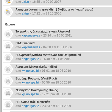
από
akisp
» 16:55 pm 20 02 2007
Απαγορεύονται τα greeklish ( διαβάστε το ''γιατί'' μέσα )
από
akisp
» 17:22 pm 29 10 2006
Θέματα
Το γκολ της δεκαετίας... είναι ελληνικό!
από
kaptenzervas
» 23:34 pm 15 05 2011
ΠΑΣ Γιάννινα
από
kaptenzervas
» 04:38 am 11 01 2006
Η αλβανική Μπέσα αντίπαλος του Ολυμπιακού
από
epgiorgos82
» 16:48 pm 21 06 2010
Λευτερης Μηλος (Lefter Millo)
από
xylino spathi
» 01:01 am 18 06 2010
Βασιλης Ρουτσης (Vasil Ruci)
από
xylino spathi
» 00:56 am 18 06 2010
"Εφυγε" ο Παναγιωτης Πάνος
από
xylino spathi
» 19:21 pm 20 01 2010
Η Ελλάδα πάει Μουντιάλ
από
epgiorgos82
» 23:33 pm 18 11 2009