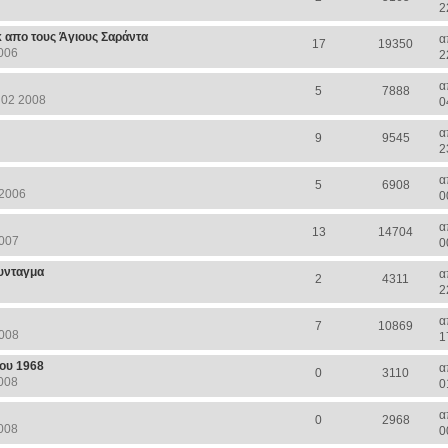
2
κ απο τους Άγιους Σαράντα
α
17
19350
006
2
α
5
7888
 02 2008
0
α
9
9545
2
α
5
6908
 2006
0
α
13
14704
2007
0
Συνταγμα
α
2
4311
2
α
7
10869
2008
1
του 1968
α
0
3110
008
0
α
0
2968
008
0