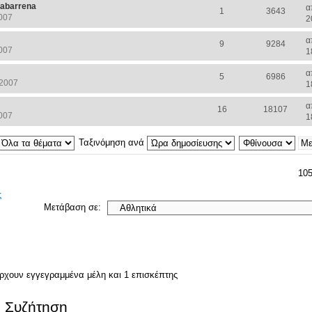
ruabarrena
α
1
3643
007
2
α
9
9284
007
1
α
5
6986
 2007
1
α
16
18107
007
1
Ταξινόμηση ανά
105
ς
Μετάβαση σε:
άρχουν εγγεγραμμένα μέλη και 1 επισκέπτης
. Συζήτηση