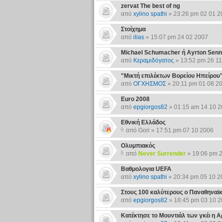
zervat The best of ng
από
xylino spathi
» 23:26 pm 02 01 2
Στοίχημα
από
ilias
» 15:07 pm 24 02 2007
Michael Schumacher ή Ayrton Sen
από
Κεραμιδόγατος
» 13:52 pm 26 1
"Μικτή επιλέκτων Βορείου Ηπείρου
από
ΟΓΧΗΣΜΟΣ
» 20:11 pm 01 08 2
Euro 2008
από
epgiorgos82
» 01:15 am 14 10 
Εθνική Ελλάδος
από Gori » 17:51 pm 07 10 2006
Ολυμπιακός
από
Never Surrender
» 19:06 pm 
Βαθμολογια UEFA
από
xylino spathi
» 20:34 pm 05 10 2
Στους 100 καλύτερους ο Παναθηναϊ
από
epgiorgos82
» 18:45 pm 03 10 
Κατέκτησε το Μουντιάλ των γκέι η Α