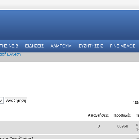
 THΣ NE.B
ΕΙΔΗΣΕΙΣ
ΑΛΜΠΟΥΜ
ΣΥΖΗΤΗΣΕΙΣ
ΓΙΝΕ ΜΕΛΟΣ
αφή
Σύνδεση
105
Απαντήσεις
Προβολές
Τ
α
0
80968
1
 το ''γιατί'' μέσα )