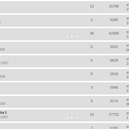
α
12
15796
2
α
2
4283
8
1
α
36
42589
2
1
2
α
0
3032
008
0
α
5
6629
 2007
2
α
0
2919
008
2
α
3
5948
2
α
0
3174
2008
0
λα 1
α
24
27752
 2007
1
1
2
α
2
5165