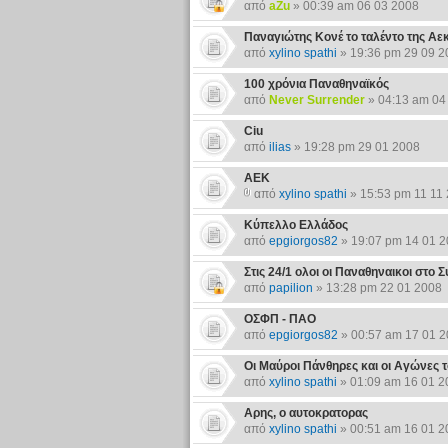
από
aZu
» 00:39 am 06 03 2008
Παναγιώτης Κονέ το ταλέντο της Αε
από
xylino spathi
» 19:36 pm 29 09 2
100 χρόνια Παναθηναϊκός
από
Never Surrender
» 04:13 am 04
Ciu
από
ilias
» 19:28 pm 29 01 2008
ΑΕΚ
από
xylino spathi
» 15:53 pm 11 11
Κύπελλο Ελλάδος
από
epgiorgos82
» 19:07 pm 14 01 
Στις 24/1 ολοι οι Παναθηναικοι στο 
από
papilion
» 13:28 pm 22 01 2008
ΟΣΦΠ - ΠΑΟ
από
epgiorgos82
» 00:57 am 17 01 
Οι Μαύροι Πάνθηρες και οι Αγώνες 
από
xylino spathi
» 01:09 am 16 01 2
Αρης, ο αυτοκρατορας
από
xylino spathi
» 00:51 am 16 01 2