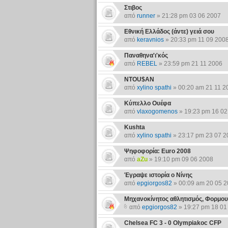
Στιβος
από
runner
» 21:28 pm 03 06 2007
Εθνική Ελλάδος (άντε) γειά σου
από
keravnios
» 20:33 pm 11 09 200
Παναθηνα'ι'κός
από
REBEL
» 23:59 pm 21 11 2006
NTOU$AN
από
xylino spathi
» 00:20 am 21 11 2
Κύπελλο Ουέφα
από
vlaxogomenos
» 19:23 pm 16 02
Kushta
από
xylino spathi
» 23:17 pm 23 07 2
Ψηφοφορία: Euro 2008
από
aZu
» 19:10 pm 09 06 2008
Έγραψε ιστορία ο Νίνης
από
epgiorgos82
» 00:09 am 20 05 
Μηχανοκίνητος αθλητισμός, Φορμου
από
epgiorgos82
» 19:27 pm 18 01
Chelsea FC 3 - 0 Olympiakoc CFP