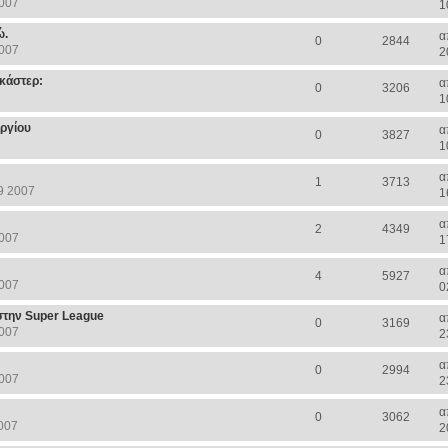
2007
1
ώ.
α
0
2844
2007
2
κάστερ:
α
0
3206
1
ωργίου
α
0
3827
1
α
1
3713
9 2007
1
α
2
4349
2007
1
α
4
5927
2007
0
 στην Super League
α
0
3169
2007
2
α
0
2994
2007
2
α
0
3062
007
2