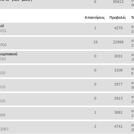
α
6
95813
0
Απαντήσεις
Προβολές
Τ
κό!
α
1
4270
2011
2
α
19
22999
2006
2
λυμπιακού
α
0
3031
2010
1
α
0
3108
010
0
α
0
2977
010
0
α
0
2913
010
1
α
1
3881
009
2
α
2
4741
 2007
2