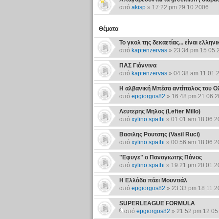
από
akisp
» 17:22 pm 29 10 2006
Θέματα
Το γκολ της δεκαετίας... είναι ελληνι
από
kaptenzervas
» 23:34 pm 15 05 
ΠΑΣ Γιάννινα
από
kaptenzervas
» 04:38 am 11 01 
Η αλβανική Μπέσα αντίπαλος του Ο
από
epgiorgos82
» 16:48 pm 21 06 
Λευτερης Μηλος (Lefter Millo)
από
xylino spathi
» 01:01 am 18 06 2
Βασιλης Ρουτσης (Vasil Ruci)
από
xylino spathi
» 00:56 am 18 06 2
"Εφυγε" ο Παναγιωτης Πάνος
από
xylino spathi
» 19:21 pm 20 01 2
Η Ελλάδα πάει Μουντιάλ
από
epgiorgos82
» 23:33 pm 18 11 2
SUPERLEAGUE FORMULA
από
epgiorgos82
» 21:52 pm 12 05