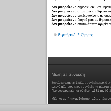
Δεν μπορείτε
να δημοσιεύετε νέα θέματα
Δεν μπορείτε
να απαντάτε σε θέματα σε
Δεν μπορείτε
να επεξεργάζεστε τις δημο
Δεν μπορείτε
να διαγράφετε τις δημοσιε
Δεν μπορείτε
να επισυνάπτετε αρχεία σε
Ευρετήριο Δ. Συζήτησης
Μέλη
σε σύνδεση
Συνολικά υπάρχει
1
μέλος συνδεδεμένο: 0 εγ
ενεργά μέλη που έχουν συνδεθεί τα τελευταία
Περισσότερα μέλη σε σύνδεση
1371
την 05:
Μέλη σε αυτή την Δ. Συζήτηση : Δεν υπάρχου