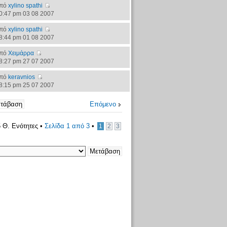
πό
xylino spathi
0:47 pm 03 08 2007
πό
xylino spathi
8:44 pm 01 08 2007
πό
Χειμάρρα
8:27 pm 27 07 2007
πό
keravnios
8:15 pm 25 07 2007
Επόμενο
 Θ. Ενότητες •
Σελίδα
1
από
3
•
1
2
3