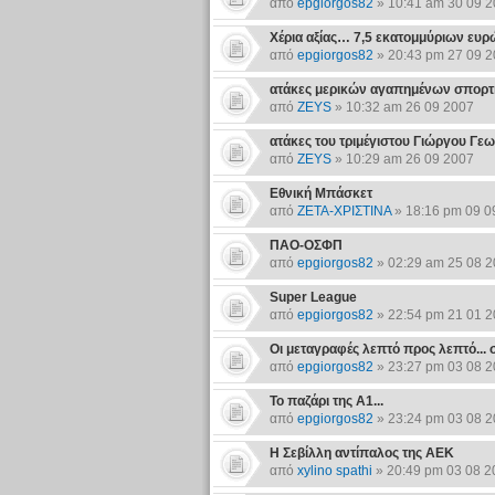
από
epgiorgos82
» 10:41 am 30 09 
Χέρια αξίας… 7,5 εκατομμύριων ευρ
από
epgiorgos82
» 20:43 pm 27 09 
ατάκες μερικών αγαπημένων σπορτ
από
ZEYS
» 10:32 am 26 09 2007
ατάκες του τριμέγιστου Γιώργου Γε
από
ZEYS
» 10:29 am 26 09 2007
Εθνική Μπάσκετ
από
ΖΕΤΑ-ΧΡΙΣΤΙΝΑ
» 18:16 pm 09 0
ΠΑΟ-ΟΣΦΠ
από
epgiorgos82
» 02:29 am 25 08 
Super League
από
epgiorgos82
» 22:54 pm 21 01 
Οι μεταγραφές λεπτό προς λεπτό...
από
epgiorgos82
» 23:27 pm 03 08 
Το παζάρι της Α1...
από
epgiorgos82
» 23:24 pm 03 08 
Η Σεβίλλη αντίπαλος της ΑΕΚ
από
xylino spathi
» 20:49 pm 03 08 2