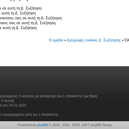
 σε αυτή τη Δ. Συζήτηση
 αυτή τη Δ. Συζήτηση
σιεύσεις σας σε αυτή τη Δ. Συζήτηση
ύσεις σας σε αυτή τη Δ. Συζήτηση
 αυτή τη Δ. Συζήτηση
Η ομάδα
•
Διαγραφή cookies Δ. Συζήτησης
• Όλ
γεγραμμένο, 0 κανένας με απόκρυψη και 1 επισκέπτης (με βάση
 5 λεπτά)
30 am 24 01 2025
ν εγγεγραμμένα μέλη και 1 επισκέπτης
Powered by
phpBB
© 2000, 2002, 2005, 2007 phpBB Group