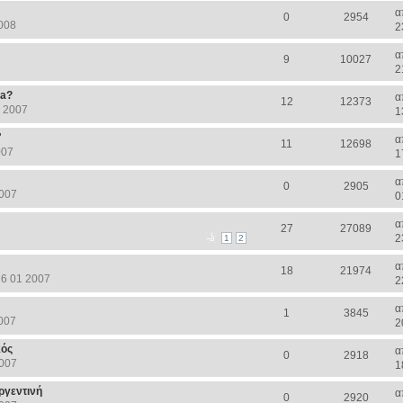
α
0
2954
008
2
α
9
10027
2
na?
α
12
12373
1 2007
1
"
α
11
12698
007
1
α
0
2905
2007
0
α
27
27089
2
1
2
α
18
21974
26 01 2007
2
α
1
3845
007
2
κός
α
0
2918
2007
1
ργεντινή
α
0
2920