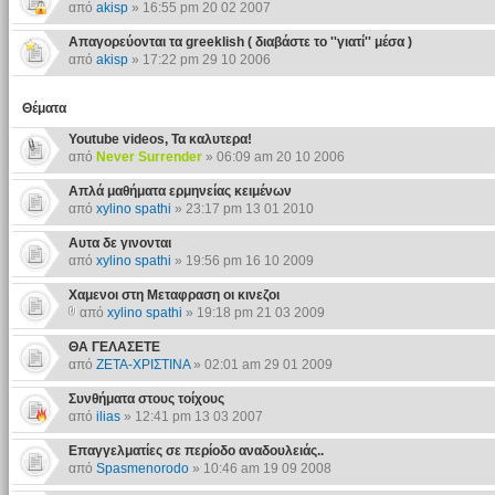
από
akisp
» 16:55 pm 20 02 2007
Απαγορεύονται τα greeklish ( διαβάστε το ''γιατί'' μέσα )
από
akisp
» 17:22 pm 29 10 2006
Θέματα
Youtube videos, Τα καλυτερα!
από
Never Surrender
» 06:09 am 20 10 2006
Απλά μαθήματα ερμηνείας κειμένων
από
xylino spathi
» 23:17 pm 13 01 2010
Αυτα δε γινονται
από
xylino spathi
» 19:56 pm 16 10 2009
Χαμενοι στη Μεταφραση οι κινεζοι
από
xylino spathi
» 19:18 pm 21 03 2009
ΘΑ ΓΕΛΑΣΕΤΕ
από
ΖΕΤΑ-ΧΡΙΣΤΙΝΑ
» 02:01 am 29 01 2009
Συνθήματα στους τοίχους
από
ilias
» 12:41 pm 13 03 2007
Επαγγελματίες σε περίοδο αναδουλειάς..
από
Spasmenorodo
» 10:46 am 19 09 2008