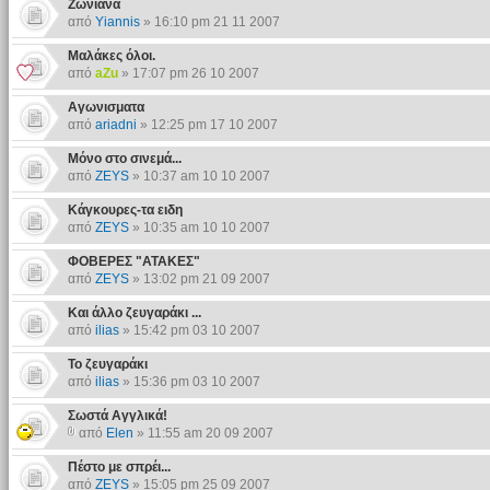
Ζωνιανά
από
Yiannis
» 16:10 pm 21 11 2007
Μαλάκες όλοι.
από
aZu
» 17:07 pm 26 10 2007
Αγωνισματα
από
ariadni
» 12:25 pm 17 10 2007
Μόνο στο σινεμά...
από
ZEYS
» 10:37 am 10 10 2007
Κάγκουρες-τα ειδη
από
ZEYS
» 10:35 am 10 10 2007
ΦΟΒΕΡΕΣ "ΑΤΑΚΕΣ"
από
ZEYS
» 13:02 pm 21 09 2007
Και άλλο ζευγαράκι ...
από
ilias
» 15:42 pm 03 10 2007
Το ζευγαράκι
από
ilias
» 15:36 pm 03 10 2007
Σωστά Αγγλικά!
από
Elen
» 11:55 am 20 09 2007
Πέστο με σπρέι...
από
ZEYS
» 15:05 pm 25 09 2007