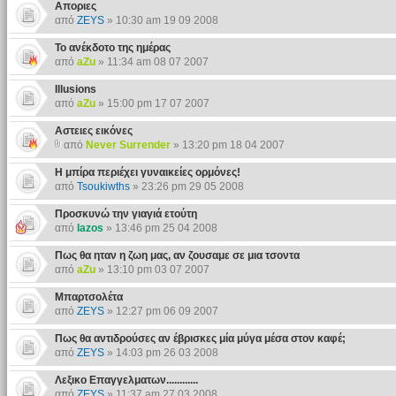
Αποριες
από
ZEYS
» 10:30 am 19 09 2008
Το ανέκδοτο της ημέρας
από
aZu
» 11:34 am 08 07 2007
Illusions
από
aZu
» 15:00 pm 17 07 2007
Αστειες εικόνες
από
Never Surrender
» 13:20 pm 18 04 2007
H μπίρα περιέχει γυναικείες ορμόνες!
από
Tsoukiwths
» 23:26 pm 29 05 2008
Προσκυνώ την γιαγιά ετούτη
από
lazos
» 13:46 pm 25 04 2008
Πως θα ηταν η ζωη μας, αν ζουσαμε σε μια τσοντα
από
aZu
» 13:10 pm 03 07 2007
Μπαρτσολέτα
από
ZEYS
» 12:27 pm 06 09 2007
Πως θα αντιδρούσες αν έβρισκες μία μύγα μέσα στον καφέ;
από
ZEYS
» 14:03 pm 26 03 2008
Λεξικο Επαγγελματων............
από
ZEYS
» 11:37 am 27 03 2008