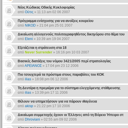
Νέος Κώδικας Οδικής Κυκλοφορίας
από
Ούτις
» 11:13 am 02 06 2007
Πρόγραμμα ενίσχυσης για να ανοίξεις κουρείου
από
NIKOD
» 21:04 pm 25 01 2007
Δικαίωση αλλογενούς πολιτογραφηθέντος δικηγόρου στο θέμα του
από
Eleni
» 10:39 am 19 04 2007
Εξετάζεται η στράτευση στα 18
από
Never Surrender
» 16:16 pm 10 03 2007
Βασικές διατάξεις του νόμου 3421/2005 περί στρατολογίας
από
ΑΡΕΙΑΝΟΣ
» 17:04 pm 23 12 2006
Πιο τσουχτερά τα πρόστιμα στους παραβάτες του ΚΟΚ
από
ilias
» 18:08 pm 06 12 2006
Τη Δευτέρα η πρεμιέρα για το σύστημα ελεγχόμενης στάθμευσης
από
ilias
» 13:39 pm 17 11 2006
Θέλουν να υπηρετήσουν για να πάρουν ιθαγένεια
από
akisp
» 21:22 pm 17 10 2006
Δικαίωμα συμμετοχής έχουν οι Έλληνες από τη Βόρειο Ήπειρο στ
από
Dhroviani
» 02:55 am 09 02 2006