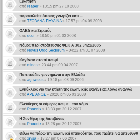
Ερώτηση
από
reaper
» 13:15 pm 27 10 2008
παρακαλείτε όποιος γνωρίζει κατι ...
από
ΤΖΟΒΑΝΑ-ΠΑΥΛΙΝΑ
» 17:57 pm 04 09 2008
ΟΑΕΔ και Στρατός
από
econ
» 18:50 pm 01 03 2008
Νόμος περί στράτευσης ΦΕΚ Α 302 3421/2005
από
Novus Ordo Seclorum
» 04:22 am 01 07 2008
Ιθαγένεια στο πί και φί
από
ntinos
» 23:44 pm 09 04 2007
Παππούδες γεννημένοι στην Ελλάδα
από
agnwstos
» 19:18 pm 08 09 2006
Εγκύκλιος για την κτήση της ελληνικής ιθαγένειας λόγω αναγνώ
από
ΑΡΕΙΑΝΟΣ
» 20:26 pm 05 03 2008
Ελεύθερες οι κάμερες και με... τον νόμο
από
Phoenix
» 13:33 pm 20 12 2007
Η Συνθήκη της Λισαβόνας
από
Phoenix
» 13:28 pm 20 12 2007
Θέλω να πάρω την Ελληνική υπηκοότητα, που πρέπει να απευθυνθ
από
xrysa
» 18:27 pm 07 06 2007