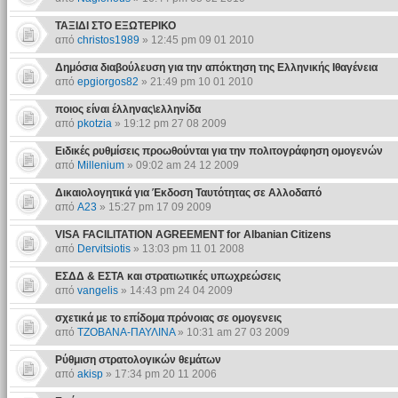
ΤΑΞΙΔΙ ΣΤΟ ΕΞΩΤΕΡΙΚΟ
από
christos1989
» 12:45 pm 09 01 2010
Δημόσια διαβούλευση για την απόκτηση της Ελληνικής Ιθαγένεια
από
epgiorgos82
» 21:49 pm 10 01 2010
ποιος είναι έλληνας\ελληνίδα
από
pkotzia
» 19:12 pm 27 08 2009
Ειδικές ρυθμίσεις προωθούνται για την πολιτογράφηση ομογενών
από
Millenium
» 09:02 am 24 12 2009
Δικαιολογητικά για Έκδοση Ταυτότητας σε Αλλοδαπό
από
A23
» 15:27 pm 17 09 2009
VISA FACILITATION AGREEMENT for Albanian Citizens
από
Dervitsiotis
» 13:03 pm 11 01 2008
ΕΣΔΔ & ΕΣΤΑ και στρατιωτικές υπωχρεώσεις
από
vangelis
» 14:43 pm 24 04 2009
σχετικά με το επίδομα πρόνοιας σε ομογενεις
από
ΤΖΟΒΑΝΑ-ΠΑΥΛΙΝΑ
» 10:31 am 27 03 2009
Ρύθμιση στρατολογικών θεμάτων
από
akisp
» 17:34 pm 20 11 2006