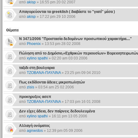
από
akisp
» 16:55 pm 20 02 2007
Απαγορεύονται τα greeklish ( διαβάστε το ''γιατί'' μέσα )
από
akisp
» 17:22 pm 29 10 2006
Θέματα
N 3471/2006 "Προστασία δεδομένων προσωπικού χαρακτήρα...."
από
Phoenix
» 13:53 pm 28 02 2008
Πώληση από το Δημόσιο,«Εχθρικών περιουσίων» Βορειοηπειρωτώ
από
xylino spathi
» 02:20 am 03 03 2006
ταξιδι στη βουλγαρια
από
ΤΖΟΒΑΝΑ-ΠΑΥΛΙΝΑ
» 23:25 pm 09 04 2010
Πως εκδίδονται άδειες μικροπωλητών
από
zisis
» 03:54 am 25 02 2006
προκηρυξεις ασεπ
από
ΤΖΟΒΑΝΑ-ΠΑΥΛΙΝΑ
» 17:03 pm 16 01 2008
Δεν είχες άδεια, δεν παίρνεις δεδουλευμένα
από
xylino spathi
» 16:11 pm 13 05 2006
Αλλαγή ονόματος
από
agnwstos
» 12:39 pm 05 09 2006