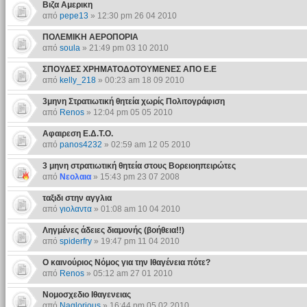
Βιζα Αμερικη
από
pepe13
» 12:30 pm 26 04 2010
ΠΟΛΕΜΙΚΗ ΑΕΡΟΠΟΡΙΑ
από
soula
» 21:49 pm 03 10 2010
ΣΠΟΥΔΕΣ ΧΡΗΜΑΤΟΔΟΤΟΥΜΕΝΕΣ ΑΠΟ Ε.Ε
από
kelly_218
» 00:23 am 18 09 2010
3μηνη Στρατιωτική θητεία χωρίς Πολιτογράφιση
από
Renos
» 12:04 pm 05 05 2010
Αφαιρεση Ε.Δ.Τ.Ο.
από
panos4232
» 02:59 am 12 05 2010
3 μηνη στρατιωτική θητεία στους Βορειοηπειρώτες
από
Νεολαια
» 15:43 pm 23 07 2008
ταξιδι στην αγγλια
από
γιολαντα
» 01:08 am 10 04 2010
Ληγμένες άδειες διαμονής (βοήθεια!!)
από
spiderfry
» 19:47 pm 11 04 2010
Ο καινούριος Νόμος για την Ιθαγένεια πότε?
από
Renos
» 05:12 am 27 01 2010
Νομοσχεδιο Ιθαγενειας
από
Naglorious
» 16:44 pm 05 02 2010