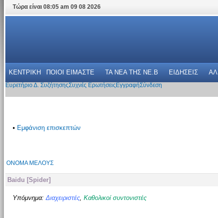
Τώρα είναι 08:05 am 09 08 2026
ΚΕΝΤΡΙΚΗ
ΠΟΙΟΙ ΕΙΜΑΣΤΕ
ΤΑ ΝΕΑ THΣ NE.B
ΕΙΔΗΣΕΙΣ
ΑΛ
Ευρετήριο Δ. Συζήτησης
Συχνές Ερωτήσεις
Εγγραφή
Σύνδεση
•
Εμφάνιση επισκεπτών
ΌΝΟΜΑ ΜΈΛΟΥΣ
Baidu [Spider]
Υπόμνημα:
Διαχειριστές
,
Καθολικοί συντονιστές