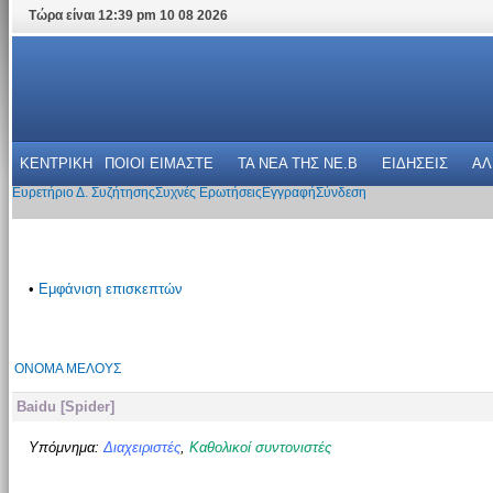
Τώρα είναι 12:39 pm 10 08 2026
ΚΕΝΤΡΙΚΗ
ΠΟΙΟΙ ΕΙΜΑΣΤΕ
ΤΑ ΝΕΑ THΣ NE.B
ΕΙΔΗΣΕΙΣ
ΑΛ
Ευρετήριο Δ. Συζήτησης
Συχνές Ερωτήσεις
Εγγραφή
Σύνδεση
•
Εμφάνιση επισκεπτών
ΌΝΟΜΑ ΜΈΛΟΥΣ
Baidu [Spider]
Υπόμνημα:
Διαχειριστές
,
Καθολικοί συντονιστές