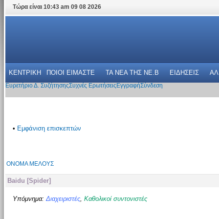
Τώρα είναι 10:43 am 09 08 2026
ΚΕΝΤΡΙΚΗ
ΠΟΙΟΙ ΕΙΜΑΣΤΕ
ΤΑ ΝΕΑ THΣ NE.B
ΕΙΔΗΣΕΙΣ
ΑΛ
Ευρετήριο Δ. Συζήτησης
Συχνές Ερωτήσεις
Εγγραφή
Σύνδεση
•
Εμφάνιση επισκεπτών
ΌΝΟΜΑ ΜΈΛΟΥΣ
Baidu [Spider]
Υπόμνημα:
Διαχειριστές
,
Καθολικοί συντονιστές