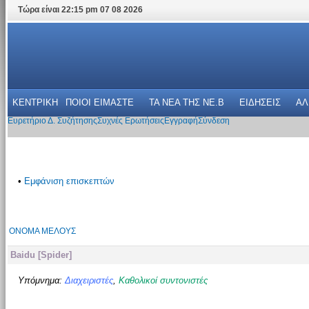
Τώρα είναι 22:15 pm 07 08 2026
ΚΕΝΤΡΙΚΗ
ΠΟΙΟΙ ΕΙΜΑΣΤΕ
ΤΑ ΝΕΑ THΣ NE.B
ΕΙΔΗΣΕΙΣ
ΑΛ
Ευρετήριο Δ. Συζήτησης
Συχνές Ερωτήσεις
Εγγραφή
Σύνδεση
•
Εμφάνιση επισκεπτών
ΌΝΟΜΑ ΜΈΛΟΥΣ
Baidu [Spider]
Υπόμνημα:
Διαχειριστές
,
Καθολικοί συντονιστές