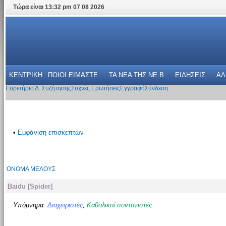
Τώρα είναι 13:32 pm 07 08 2026
ΚΕΝΤΡΙΚΗ
ΠΟΙΟΙ ΕΙΜΑΣΤΕ
ΤΑ ΝΕΑ THΣ NE.B
ΕΙΔΗΣΕΙΣ
ΑΛ
Ευρετήριο Δ. Συζήτησης
Συχνές Ερωτήσεις
Εγγραφή
Σύνδεση
•
Εμφάνιση επισκεπτών
ΌΝΟΜΑ ΜΈΛΟΥΣ
Baidu [Spider]
Υπόμνημα:
Διαχειριστές
,
Καθολικοί συντονιστές