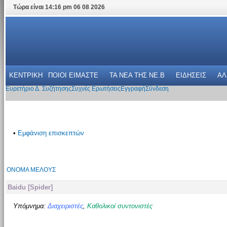
Τώρα είναι 14:16 pm 06 08 2026
ΚΕΝΤΡΙΚΗ
ΠΟΙΟΙ ΕΙΜΑΣΤΕ
ΤΑ ΝΕΑ THΣ NE.B
ΕΙΔΗΣΕΙΣ
ΑΛ
Ευρετήριο Δ. Συζήτησης
Συχνές Ερωτήσεις
Εγγραφή
Σύνδεση
•
Εμφάνιση επισκεπτών
ΌΝΟΜΑ ΜΈΛΟΥΣ
Baidu [Spider]
Υπόμνημα:
Διαχειριστές
,
Καθολικοί συντονιστές