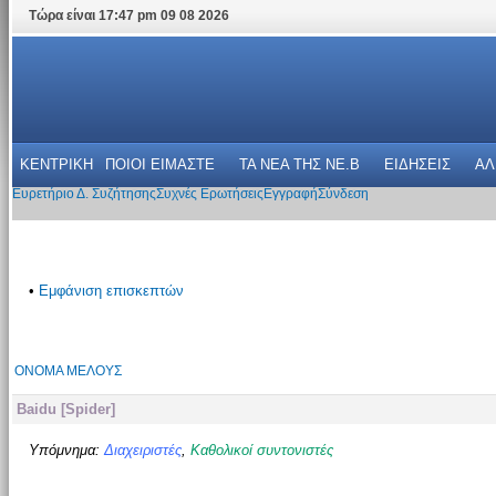
Τώρα είναι 17:47 pm 09 08 2026
ΚΕΝΤΡΙΚΗ
ΠΟΙΟΙ ΕΙΜΑΣΤΕ
ΤΑ ΝΕΑ THΣ NE.B
ΕΙΔΗΣΕΙΣ
ΑΛ
Ευρετήριο Δ. Συζήτησης
Συχνές Ερωτήσεις
Εγγραφή
Σύνδεση
•
Εμφάνιση επισκεπτών
ΌΝΟΜΑ ΜΈΛΟΥΣ
Baidu [Spider]
Υπόμνημα:
Διαχειριστές
,
Καθολικοί συντονιστές