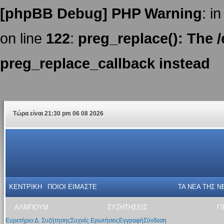
[phpBB Debug] PHP Warning
: in
on line
122
:
preg_replace(): The /
preg_replace_callback instead
Τώρα είναι 21:30 pm 06 08 2026
ΚΕΝΤΡΙΚΗ
ΠΟΙΟΙ ΕΙΜΑΣΤΕ
ΤΑ ΝΕΑ THΣ N
ΑΛΜΠΟΥΜ
ΣΥΖΗΤΗΣΕΙΣ
Γ
Ευρετήριο Δ. Συζήτησης
Συχνές Ερωτήσεις
Εγγραφή
Σύνδεση