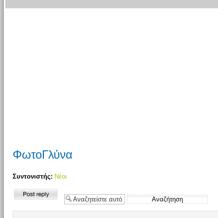
ΦωτοΓλύνα
Συντονιστής:
Νέοι
Δημιουργία
απάντησης