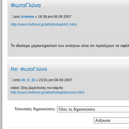
ΦωτοΓλύνα
από
Artemis
» 18:38 pm 06 09 2007
http://users.forthnet.gr/ath/photogli/H1.html
Το ιδιαίτερο χαρακτηριστικό των ανόητων είναι ότι προσέχουν τα σφά
Re: ΦωτοΓλύνα
από
ch_ri_11
» 23:01 pm 06 09 2007
video: Στης Δερόπολης τον κάμπο
http://users.forthnet.gr/ath/photogli/process.html
Τελευταίες δημοσιεύσεις: