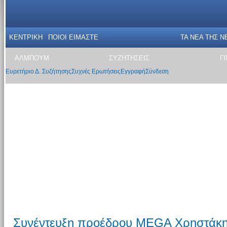
ΚΕΝΤΡΙΚΗ
ΠΟΙΟΙ ΕΙΜΑΣΤΕ
ΤΑ ΝΕΑ THΣ N
ΑΛΜΠΟΥΜ
ΣΥΖΗΤΗΣΕΙΣ
Γ
Ευρετήριο Δ. Συζήτησης
Συχνές Ερωτήσεις
Εγγραφή
Σύνδεση
Συνέντευξη προέδρου MEGA Χρηστάκη 