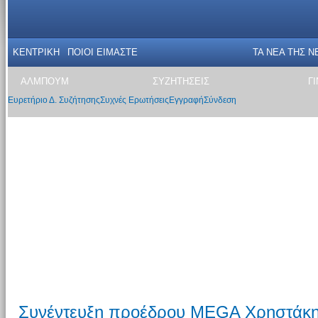
ΚΕΝΤΡΙΚΗ
ΠΟΙΟΙ ΕΙΜΑΣΤΕ
ΤΑ ΝΕΑ THΣ N
ΑΛΜΠΟΥΜ
ΣΥΖΗΤΗΣΕΙΣ
Γ
Ευρετήριο Δ. Συζήτησης
Συχνές Ερωτήσεις
Εγγραφή
Σύνδεση
Συνέντευξη προέδρου MEGA Χρηστάκη 