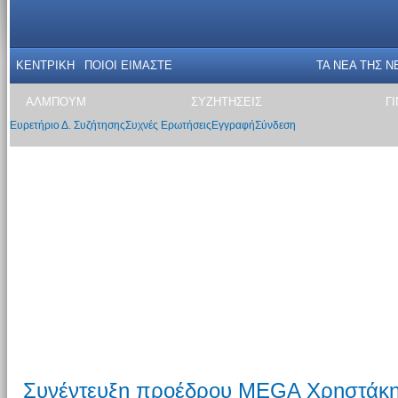
ΚΕΝΤΡΙΚΗ
ΠΟΙΟΙ ΕΙΜΑΣΤΕ
ΤΑ ΝΕΑ THΣ N
ΑΛΜΠΟΥΜ
ΣΥΖΗΤΗΣΕΙΣ
Γ
Ευρετήριο Δ. Συζήτησης
Συχνές Ερωτήσεις
Εγγραφή
Σύνδεση
Συνέντευξη προέδρου MEGA Χρηστάκη 