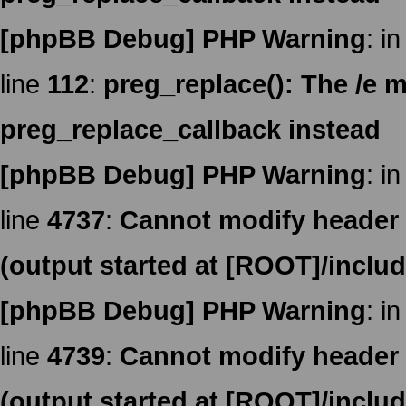
[phpBB Debug] PHP Warning
: in
line
112
:
preg_replace(): The /e m
preg_replace_callback instead
[phpBB Debug] PHP Warning
: in
line
4737
:
Cannot modify header i
(output started at [ROOT]/inclu
[phpBB Debug] PHP Warning
: in
line
4739
:
Cannot modify header i
(output started at [ROOT]/inclu