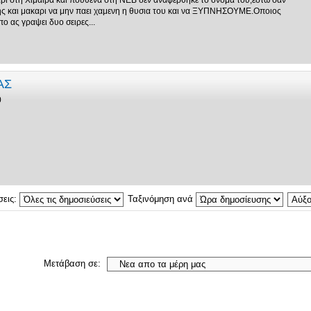
ι στη Χιμαιρα και πουθενα στη ΝΕΒ δεν αναφερθηκε το ονομα του,εστω σαν
ης και μακαρι να μην παει χαμενη η θυσια του και να ΞΥΠΝΗΣΟΥΜΕ.Οποιος
ο ας γραψει δυο σειρες...
ΑΣ
0
σεις:
Ταξινόμηση ανά
Μετάβαση σε: