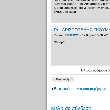
Πριν δυο μερες δολοφονηθηκε ενα παληκαρ
ελαχιστος φορος τιμης.Αθανατος ο λεβεντ
Χειμαριωτης ξερει κατι γι αυτον τον ανθρωπ
Ελαφρυ το χωμα
Re: ΑΡΙΣΤΟΤΕΛΗΣ ΓΚΟΥΜ
από
ΚΕΡΒΕΡΟΣ
» 19:04 pm 15 08 201
*Χιμαρα
Τελευταίες δημοσιεύ
Δημιουργία
απάντησης
Επιστροφή στο Νεα απο τα μέρη μας
Μέλη σε σύνδεση