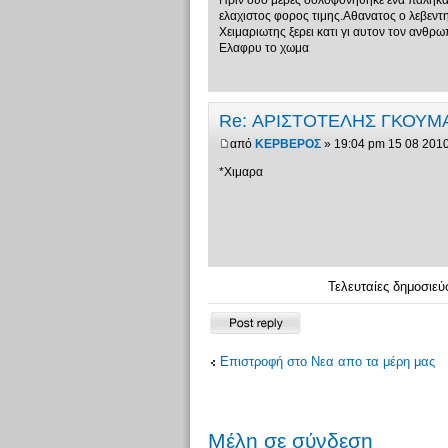
Πριν δυο μερες δολοφονηθηκε ενα παληκαρ
ελαχιστος φορος τιμης.Αθανατος ο λεβεντ
Χειμαριωτης ξερει κατι γι αυτον τον ανθρωπ
Ελαφρυ το χωμα
Re: ΑΡΙΣΤΟΤΕΛΗΣ ΓΚΟΥΜ
από
ΚΕΡΒΕΡΟΣ
» 19:04 pm 15 08 201
*Χιμαρα
Τελευταίες δημοσιεύ
Δημιουργία
απάντησης
Επιστροφή στο Νεα απο τα μέρη μας
Μέλη σε σύνδεση