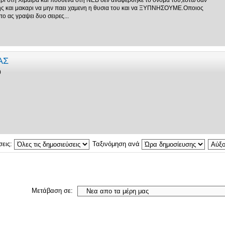
ι στη Χιμαιρα και πουθενα στη ΝΕΒ δεν αναφερθηκε το ονομα του,εστω σαν
ης και μακαρι να μην παει χαμενη η θυσια του και να ΞΥΠΝΗΣΟΥΜΕ.Οποιος
ο ας γραψει δυο σειρες...
ΑΣ
0
σεις:
Ταξινόμηση ανά
Μετάβαση σε: