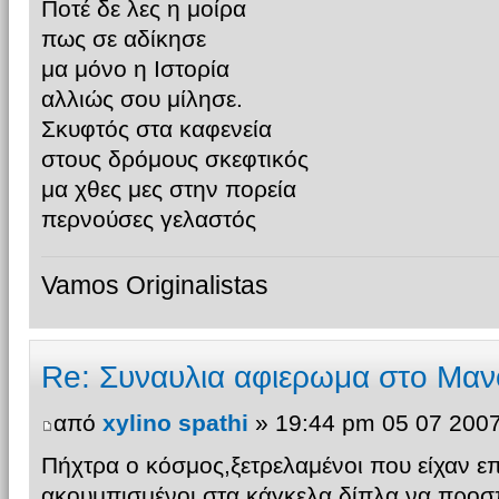
Ποτέ δε λες η μοίρα
πως σε αδίκησε
μα μόνο η Ιστορία
αλλιώς σου μίλησε.
Σκυφτός στα καφενεία
στους δρόμους σκεφτικός
μα χθες μες στην πορεία
περνούσες γελαστός
Vamos Originalistas
Re: Συναυλια αφιερωμα στο Μαν
από
xylino spathi
» 19:44 pm 05 07 200
Πήχτρα ο κόσμος,ξετρελαμένοι που είχαν επι
ακουμπισμένοι στα κάγκελα δίπλα,να προσ