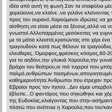
ιδέα από αυτή τη φωνή.Σαν τα σταφύλια μέσ
χορεύουνε,να κλαίνε ,να γελάνε κλείνοντας 
προς τον ουρανό.Χαρούμενοι ιδρώτες να χ
αίσθηση,να είσαι μέσα σε ξένους,αλλά να ν
γνωστοί.Αλλοπαρμένες μεσόκοπες να γυρνά
με τα μάτια κλειστά,κρατώντας στο χέρι ένα 
τραγουδούν κατά πως θέλουν τα τραγούδια
ελευθερες..Όμορφος,φρέσκος κόσμος,60-20
για το αηδόνι,την γλυκιά Χαρούλα,την γυν
βράχοι του θεάτρου,οι πιό τυχεροί που μπό
παλμό,ανθρώπων πιεσμένων,απογοητευμέν
καθημερινότητα.Άνθρωποι που έτρεχαν προ
Εβραίοι προς τον Ιησού...Δεν είμαι υπερβο
έβλεπε...Ο φαντάρος που σηκώθηκε και χόρ
της Ευδοκίας,κλαίγοντας που στην-ασήμαν
πλατώ που ανέπνεε η Χαρούλα,που του'κανε