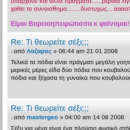
υπαρχουν και αλλα πραγματα......βεβαια λιγο
χαθει το συναισθημα........δυστυχως....ααααΧ
Είμαι Βορειοηπειρώτισσα κ φαίνομαι!
Re: Τι θεωρείτε σέξι;;;
από
Λαζαρος
» 06:44 am 21 01 2008
Τελικά τα πόδια είναι πράγματι μεγάλη γοητε
μερικές μέρες είδα δύο πόδια που κουβαλού
πόδια και ξέχασα τη γυναίκα που κουβαλού
Re: Τι θεωρείτε σέξι;;;
από
mastergeo
» 04:00 am 14 08 2008
Σέξυ για μένα είναι ένα πλούσιο φυσικό στή