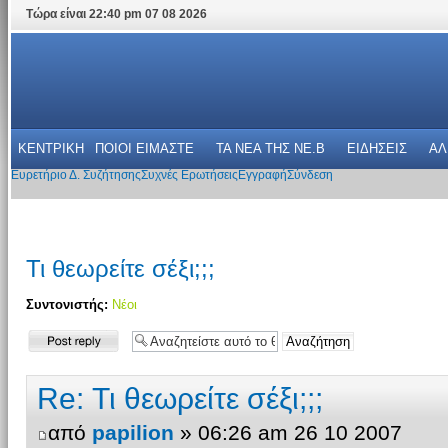
Τώρα είναι 22:40 pm 07 08 2026
ΚΕΝΤΡΙΚΗ
ΠΟΙΟΙ ΕΙΜΑΣΤΕ
ΤΑ ΝΕΑ THΣ NE.B
ΕΙΔΗΣΕΙΣ
ΑΛ
Ευρετήριο Δ. Συζήτησης
Συχνές Ερωτήσεις
Εγγραφή
Σύνδεση
Τι θεωρείτε σέξι;;;
Συντονιστής:
Νέοι
Δημιουργία
απάντησης
Re: Τι θεωρείτε σέξι;;;
από
papilion
» 06:26 am 26 10 2007