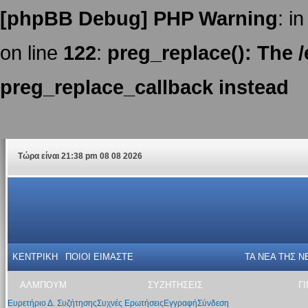
[phpBB Debug] PHP Warning
: in
on line
122
:
preg_replace(): The /
preg_replace_callback instead
Τώρα είναι 21:38 pm 08 08 2026
ΚΕΝΤΡΙΚΗ
ΠΟΙΟΙ ΕΙΜΑΣΤΕ
ΤΑ ΝΕΑ THΣ N
ΑΛΜΠΟΥΜ
ΣΥΖΗΤΗΣΕΙΣ
Γ
Ευρετήριο Δ. Συζήτησης
Συχνές Ερωτήσεις
Εγγραφή
Σύνδεση