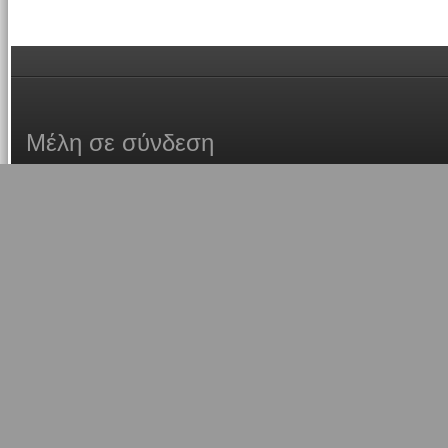
Μέλη
σε σύνδεση
Συνολικά υπάρχει
1
μέλος συνδεδεμένο: 0 εγγεγραμμ
απόκρυψη και 1 επισκέπτης (με βάση ενεργά μέλη πο
τελευταία 5 λεπτά)
Περισσότερα μέλη σε σύνδεση
1371
την 05:30 am 24
Μέλη σε αυτή την Δ. Συζήτηση : Δεν υπάρχουν εγγεγ
επισκέπτης