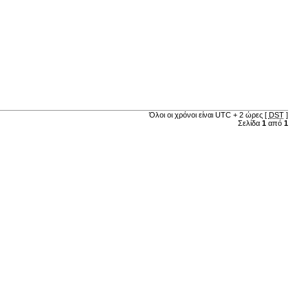
Όλοι οι χρόνοι είναι UTC + 2 ώρες [
DST
]
Σελίδα
1
από
1