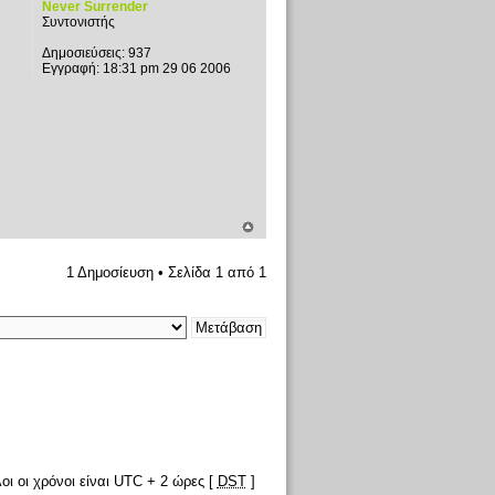
Never Surrender
Συντονιστής
Δημοσιεύσεις:
937
Εγγραφή:
18:31 pm 29 06 2006
1 Δημοσίευση • Σελίδα
1
από
1
οι οι χρόνοι είναι UTC + 2 ώρες [
DST
]