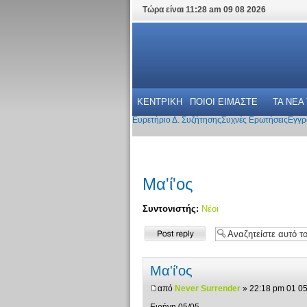
Τώρα είναι 11:28 am 09 08 2026
ΚΕΝΤΡΙΚΗ
ΠΟΙΟΙ ΕΙΜΑΣΤΕ
ΤΑ ΝΕΑ
Ευρετήριο Δ. Συζήτησης
Συχνές Ερωτήσεις
Εγγρ
Μα'ί'ος
Συντονιστής:
Νέοι
Δημιουργία
απάντησης
Μα'ί'ος
από
Never Surrender
» 22:18 pm 01 0