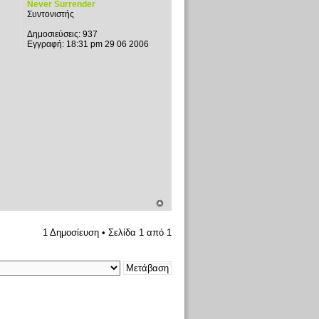
Never Surrender
Συντονιστής
Δημοσιεύσεις:
937
Εγγραφή:
18:31 pm 29 06 2006
1 Δημοσίευση • Σελίδα
1
από
1