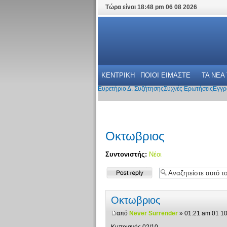
Τώρα είναι 18:48 pm 06 08 2026
ΚΕΝΤΡΙΚΗ
ΠΟΙΟΙ ΕΙΜΑΣΤΕ
ΤΑ ΝΕΑ
Ευρετήριο Δ. Συζήτησης
Συχνές Ερωτήσεις
Εγγρ
Οκτωβριος
Συντονιστής:
Νέοι
Δημιουργία
απάντησης
Οκτωβριος
από
Never Surrender
» 01:21 am 01 1