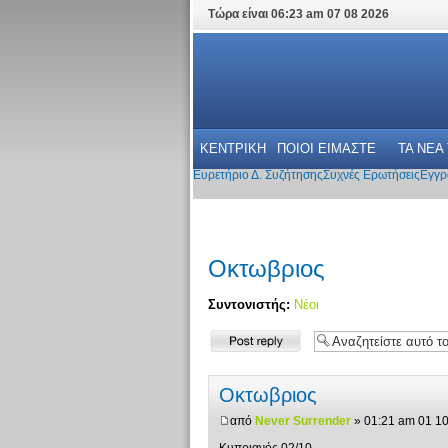
Τώρα είναι 06:23 am 07 08 2026
ΚΕΝΤΡΙΚΗ
ΠΟΙΟΙ ΕΙΜΑΣΤΕ
ΤΑ ΝΕΑ
Ευρετήριο Δ. Συζήτησης
Συχνές Ερωτήσεις
Εγγρ
Οκτωβριος
Συντονιστής:
Νέοι
Δημιουργία
απάντησης
Οκτωβριος
από
Never Surrender
» 01:21 am 01 1