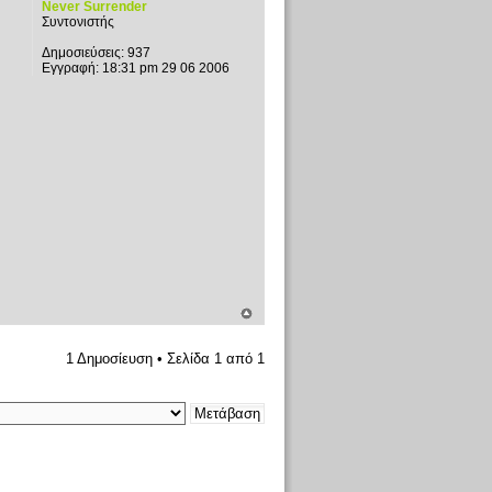
Never Surrender
Συντονιστής
Δημοσιεύσεις:
937
Εγγραφή:
18:31 pm 29 06 2006
1 Δημοσίευση • Σελίδα
1
από
1