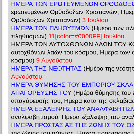
ΗΜΕΡΑ ΤΩΝ ΕΡΩΤΕΥΜΕΝΩΝ ΟΡΘΟΔΟΞΩ
ερωτευμένων Ορθοδόξων Χριστιανών, Ημε
Ορθοδοξων Χριστιανων)
3 Ιουλίου
ΗΜΕΡΑ ΤΩΝ ΠΛΗΘΥΣΜΩΝ
(Ημέρα των πλ
πληθυσμων)
11[color=#0000FF] Ιουλίου
ΗΜΕΡΑ ΤΩΝ ΑΥΤΟΧΘΟΝΩΝ ΛΑΩΝ ΤΟΥ ΚΟΣΜ
αυτοχθόνων λαών του κόσμου, Ημερα των 
κοσμου)
9 Αυγούστου
ΗΜΕΡΑ ΤΗΣ ΝΕΟΤΗΤΑΣ
(Ημέρα της νεότη
Αυγούστου
ΗΜEΡΑ ΘYΜΗΣΗΣ ΤΟΥ ΕΜΠΟΡIΟΥ ΣΚΛA
ΑΠΑΓOΡΕΥΣHΣ ΤΟΥ
(Ημέρα θύμησης του 
απαγόρευσής του, Ημερα κατα της σκλαβια
ΗΜΕΡΑ ΕΞΑΛΕΙΨΗΣ ΤΟΥ ΑΝΑΛΦΑΒΗΤΙΣ
αναλφαβητισμού, Ημερα εξαλειψης του αν
ΗΜΕΡΑ ΠΡΟΣΤΑΣΙΑΣ ΤΗΣ ΖΩΝΗΣ ΤΟΥ 
της ζώνης του οζοντος, Ημερα προστασιας 