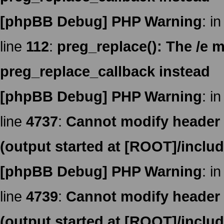
[phpBB Debug] PHP Warning
: in
line
112
:
preg_replace(): The /e m
preg_replace_callback instead
[phpBB Debug] PHP Warning
: in
line
4737
:
Cannot modify header i
(output started at [ROOT]/inclu
[phpBB Debug] PHP Warning
: in
line
4739
:
Cannot modify header i
(output started at [ROOT]/inclu