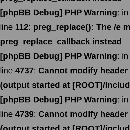
[phpBB Debug] PHP Warning
: in
line
112
:
preg_replace(): The /e m
preg_replace_callback instead
[phpBB Debug] PHP Warning
: in
line
4737
:
Cannot modify header i
(output started at [ROOT]/inclu
[phpBB Debug] PHP Warning
: in
line
4739
:
Cannot modify header i
(output started at [ROOT]/inclu