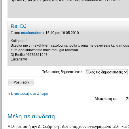
ζητειται Dj για μια βαφτιση στις 6-6-2010, σε μια αιθουσα στην Παρνηθα.
Re: DJ
από
musicmaker
» 16:40 pm 19 05 2010
Kalispera!
Sxetika me thn ekdhlwsh,asxoloumai polla xronia me dexiwseis kai gamous
auth,epoikhnwnhste mazi mou gia radevou.
Dj Emilio / 6975851947
Euxaristw!
Τελευταίες δημοσιεύσεις:
Δημιουργία
απάντησης
Επιστροφή στο Ζήτηση
Μετάβαση σε:
Μέλη σε σύνδεση
Μέλη σε αυτή την Δ. Συζήτηση : Δεν υπάρχουν εγγεγραμμένα μέλη και 