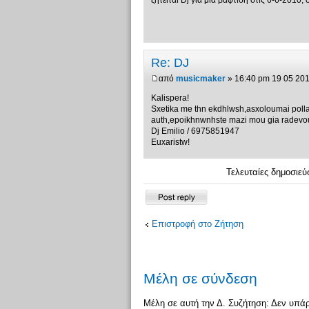
ζητειται Dj για μια βαφτιση στις 6-6-2010
Re: DJ
από
musicmaker
» 16:40 pm 19 05 20
Kalispera!
Sxetika me thn ekdhlwsh,asxoloumai poll
auth,epoikhnwnhste mazi mou gia radevo
Dj Emilio / 6975851947
Euxaristw!
Τελευταίες δημοσιεύ
Δημιουργία
απάντησης
Επιστροφή στο Ζήτηση
Μέλη σε σύνδεση
Μέλη σε αυτή την Δ. Συζήτηση: Δεν υπά