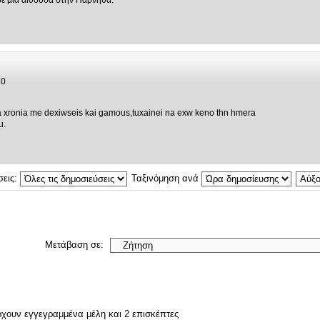
, σε μια αιθουσα στην Παρνηθα.
10
a xronia me dexiwseis kai gamous,tuxainei na exw keno thn hmera
u.
σεις:
Ταξινόμηση ανά
Μετάβαση σε:
ρχουν εγγεγραμμένα μέλη και 2 επισκέπτες