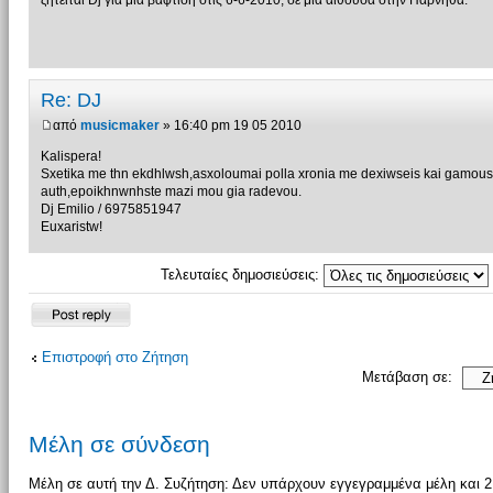
ζητειται Dj για μια βαφτιση στις 6-6-2010, σε μια αιθουσα στην Παρνηθα.
Re: DJ
από
musicmaker
» 16:40 pm 19 05 2010
Kalispera!
Sxetika me thn ekdhlwsh,asxoloumai polla xronia me dexiwseis kai gamous
auth,epoikhnwnhste mazi mou gia radevou.
Dj Emilio / 6975851947
Euxaristw!
Τελευταίες δημοσιεύσεις:
Δημιουργία
απάντησης
Επιστροφή στο Ζήτηση
Μετάβαση σε:
Μέλη σε σύνδεση
Μέλη σε αυτή την Δ. Συζήτηση: Δεν υπάρχουν εγγεγραμμένα μέλη και 2