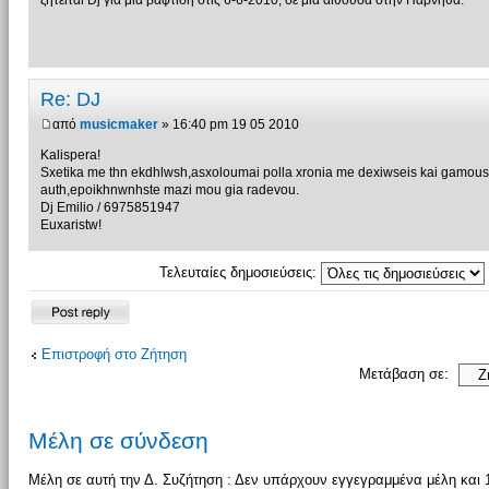
ζητειται Dj για μια βαφτιση στις 6-6-2010, σε μια αιθουσα στην Παρνηθα.
Re: DJ
από
musicmaker
» 16:40 pm 19 05 2010
Kalispera!
Sxetika me thn ekdhlwsh,asxoloumai polla xronia me dexiwseis kai gamous
auth,epoikhnwnhste mazi mou gia radevou.
Dj Emilio / 6975851947
Euxaristw!
Τελευταίες δημοσιεύσεις:
Δημιουργία
απάντησης
Επιστροφή στο Ζήτηση
Μετάβαση σε:
Μέλη σε σύνδεση
Μέλη σε αυτή την Δ. Συζήτηση : Δεν υπάρχουν εγγεγραμμένα μέλη και 