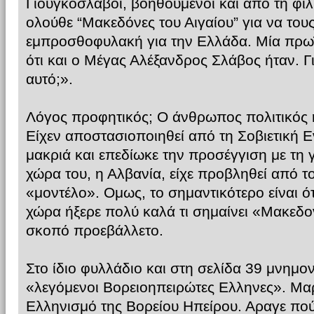
Γιουγκοσλάβοι, βοηθούμενοι και από τη φί
ολούθε “Μακεδόνες του Αιγαίου” για να τους
εμπροσθοφυλακή για την Ελλάδα. Μία πρωΐ
ότι και ο Μέγας Αλέξανδρος Σλάβος ήταν. Γι
αυτό;».
Λόγος προφητικός; Ο άνθρωπος πολιτικός ή
Είχεν αποστασιοποιηθεί από τη Σοβιετική 
μακριά και επεδίωκε την προσέγγιση με τη 
χώρα του, η Αλβανία, είχε προβληθεί από 
«μοντέλο». Ομως, το σημαντικότερο είναι ότ
χώρα ήξερε πολύ καλά τι σημαίνει «Μακεδον
σκοπό προεβάλλετο.
Στο ίδιο φυλλάδιο και στη σελίδα 39 μνημο
«λεγόμενοι Βορειοηπειρώτες Ελληνες». Μαρ
Ελληνισμό της Βορείου Ηπείρου. Αραγε πού 