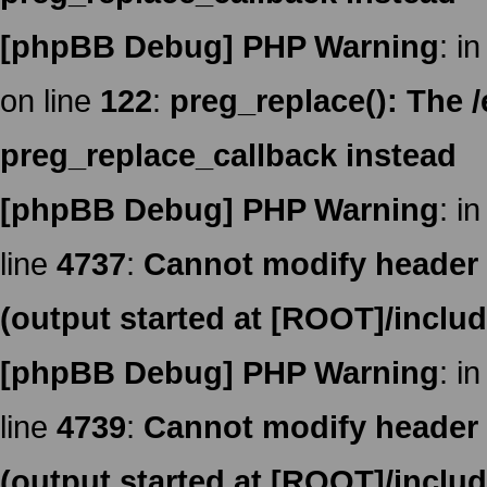
[phpBB Debug] PHP Warning
: in
on line
122
:
preg_replace(): The /
preg_replace_callback instead
[phpBB Debug] PHP Warning
: in
line
4737
:
Cannot modify header i
(output started at [ROOT]/inclu
[phpBB Debug] PHP Warning
: in
line
4739
:
Cannot modify header i
(output started at [ROOT]/inclu