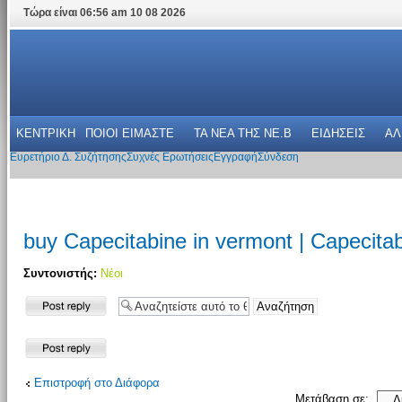
Τώρα είναι 06:56 am 10 08 2026
ΚΕΝΤΡΙΚΗ
ΠΟΙΟΙ ΕΙΜΑΣΤΕ
ΤΑ ΝΕΑ THΣ NE.B
ΕΙΔΗΣΕΙΣ
ΑΛ
Ευρετήριο Δ. Συζήτησης
Συχνές Ερωτήσεις
Εγγραφή
Σύνδεση
buy Capecitabine in vermont | Capecita
Συντονιστής:
Νέοι
Δημιουργία
απάντησης
Δημιουργία
απάντησης
Επιστροφή στο Διάφορα
Μετάβαση σε: