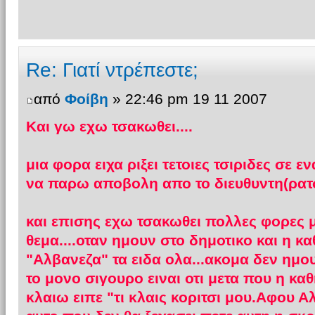
Re: Γιατί ντρέπεστε;
από
Φοίβη
» 22:46 pm 19 11 2007
Και γω εχω τσακωθει....
μια φορα ειχα ριξει τετοιες τσιριδες σε
να παρω αποβολη απο το διευθυντη(ρατσ
και επισης εχω τσακωθει πολλες φορες μ
θεμα....οταν ημουν στο δημοτικο και η κ
"Αλβανεζα" τα ειδα ολα...ακομα δεν ημου
το μονο σιγουρο ειναι οτι μετα που η κα
κλαιω ειπε "τι κλαις κοριτσι μου.Αφου Αλ